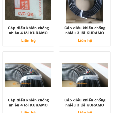
mm2 . Việc xác định các dây cách điện phải được thực
hiện bằng màu sắc cách điện và đường thẳng.
Cáp điều khiển chống
Cáp điều khiển chống
nhiễu 4 lõi KURAMO
nhiễu 3 lõi KURAMO
KVC-36SB 2x0,3mm2
KVC-36SB 2x0,3mm2
Liên hệ
Liên hệ
23AWG
23AWG
Cáp điều khiển chống
Cáp điều khiển chống
nhiễu 4 lõi KURAMO
nhiễu 3 lõi KURAMO
KVC-36SB 2x0,2mm2
KVC-36SB 2x0,2mm2
Liên hệ
Liên hệ