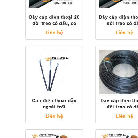
Dây cáp điện thoại 20
Dây cáp điện tho
đôi treo có dầu, có
đôi treo có d
dây chịu lực 20x2x0,5
50x2x0,5 ( Sa
Liên hệ
Liên hệ
( Sacom, Z43,
Z43, vinacap, P
vinacap, PCM..)
Cáp điện thoại dẫn
Dây cáp điện th
ngoài trời
đôi treo có d
(5x2x0.5) M
Liên hệ
Liên hệ