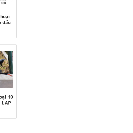
thoại
ó dầu
acom,
PCM..)
oại 10
F-LAP-
5mm)