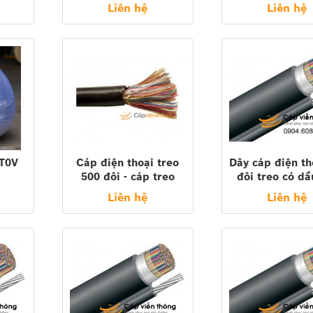
2x0,5
Vinacap
Vinacap - Vĩnh
Liên hệ
Liên hệ
- PMC- VTC) -
500m
ek
|
Sacom, Z43
|
Tenda
|
NEXANS
|
Krone
|
Golden Link
 T0V
Cáp điện thoại treo
Dây cáp điện th
500 đôi - cáp treo
đôi treo có dầ
ngoài trời
dây chịu lực 10
Liên hệ
Liên hệ
( Sacom, Z4
vinacap, PCM