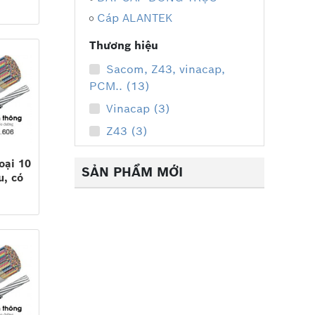
 Khánh
 cuộn
Cáp ALANTEK
Thương hiệu
Sacom, Z43, vinacap,
|
Vinacap
|
Commscope
|
PCM.. (13)
Vinacap (3)
Z43 (3)
oại 10
SẢN PHẨM MỚI
u, có
x2x0,5
3,
..)