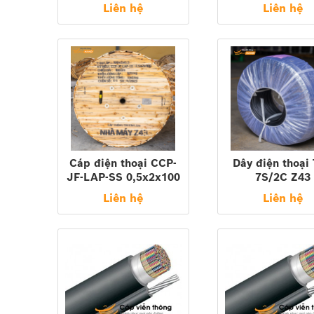
50x2x0,5 ( Sacom,
dây chịu lực 30x
Liên hệ
Liên hệ
Cáp điện thoại cống
Z43, vinacap, PCM..)
Vinacap
Cáp thuê bao điện thoại
Vật tư thoại
Đối Tác Lớn Của Chúng Tôi
:
AMP
|
Sino
|
Alant
Share:
Cáp điện thoại CCP-
Dây điện thoại
JF-LAP-SS 0,5x2x100
7S/2C Z43
Z43
Liên hệ
Liên hệ