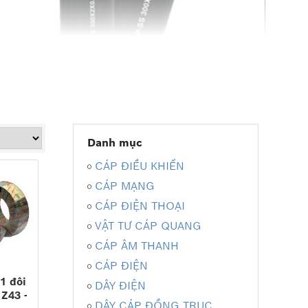
Danh mục
CÁP ĐIỀU KHIỂN
 chập cháy, tạo sự an toàn cho công trình và con
CÁP MẠNG
CÁP ĐIỆN THOẠI
VẬT TƯ CÁP QUANG
CÁP ÂM THANH
CÁP ĐIỆN
 1 đôi
DÂY ĐIỆN
 Z43 -
DÂY CÁP ĐỒNG TRỤC