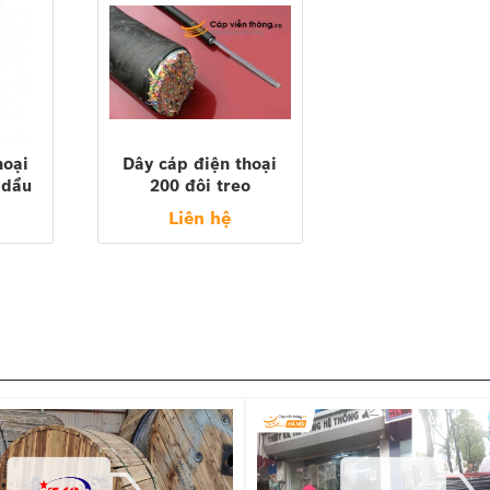
hoại
Dây cáp điện thoại
 dầu
200 đôi treo
com,
(200x2x0.5)
Liên hệ
CM..)