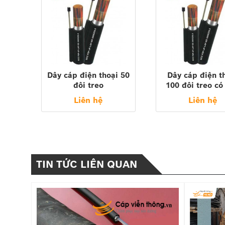
Dây cáp điện thoại 50
Dây cáp điện t
đôi treo
100 đôi treo có
50x2x0.5mm-
100x2x0,5 ( Sa
Liên hệ
Liên hệ
VINACAP
Z43, vinacap, P
TIN TỨC LIÊN QUAN