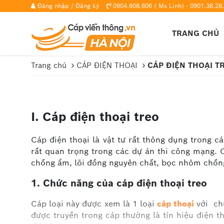
Đăng nhập
/
Đăng ký
0904.608.606 ( Ms Linh) - 0901.38.28.
TRANG CHỦ
Trang chủ
CÁP ĐIỆN THOẠI
CÁP ĐIỆN THOẠI T
I. Cáp điện thoại treo
Cáp điện thoại là vật tư rất thông dụng trong c
rất quan trọng trong các dự án thi công mạng. C
chống ẩm, lõi đồng nguyên chất, bọc nhôm chống c
1. Chức năng của cáp điện thoại treo
Cáp loại này được xem là 1 loại
cáp thoại
với chứ
được truyền trong cáp thường là tín hiệu điện t