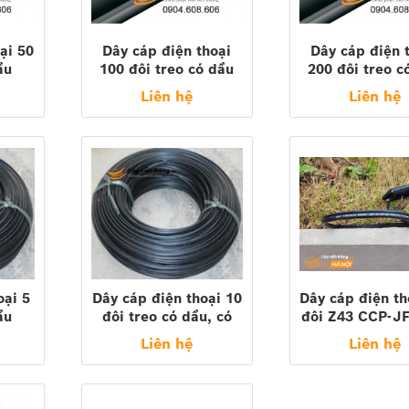
ại 50
Dây cáp điện thoại
Dây cáp điện 
ầu
100 đôi treo có dầu
200 đôi treo c
com,
100x2x0,5 ( Sacom,
200x2x0,5 ( S
Liên hệ
Liên hệ
CM..)
Z43, vinacap, PCM..)
Z43, vinacap, 
oại 5
Dây cáp điện thoại 10
Dây cáp điện th
ầu
đôi treo có dầu, có
đôi Z43 CCP-J
3
dây chịu lực 10x2x0,5
SS (10x2x0.
Liên hệ
Liên hệ
( Sacom, Z43,
vinacap, PCM..)