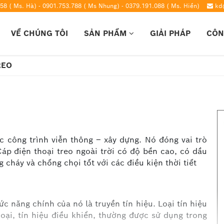
58 ( Ms. Hà) - 0901.753.788 ( Ms Nhung) - 0379.191.088 ( Ms. Hiền)
kd
VỀ CHÚNG TÔI
SẢN PHẨM
GIẢI PHÁP
CÔN
REO
ác công trình viễn thông – xây dựng. Nó đóng vai trò
áp điện thoại treo ngoài trời có độ bền cao, có dầu
háy và chống chọi tốt với các điều kiện thời tiết
c năng chính của nó là truyền tín hiệu. Loại tín hiệu
hoại, tín hiệu điều khiển, thường được sử dụng trong