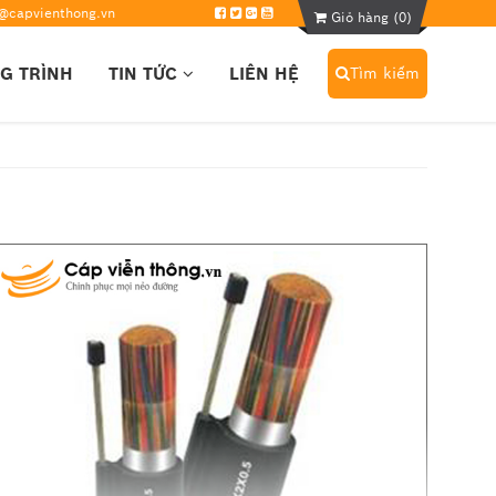
@capvienthong.vn
Giỏ hàng (
0
)
G TRÌNH
TIN TỨC
LIÊN HỆ
Tìm kiếm