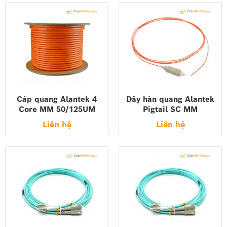
Cáp quang Alantek 4
Dây hàn quang Alantek
Core MM 50/125UM
Pigtail SC MM
Indoor Distribution FO
50/125um UPC (0.9MM)
Liên hệ
Liên hệ
Cable, LSZH Jacket
1.0MT 306-5P329M-
306-553004-Y0LS
0010