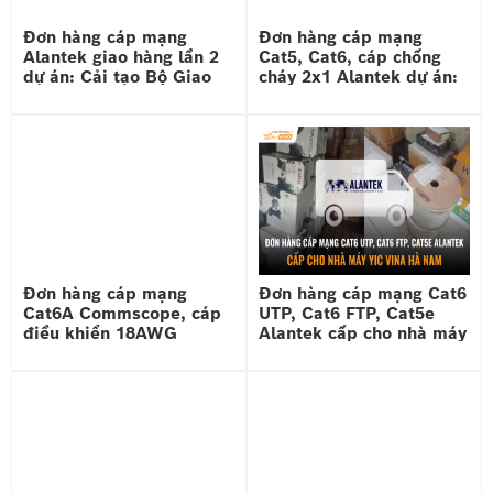
Đơn hàng cáp mạng
Đơn hàng cáp mạng
Alantek giao hàng lần 2
Cat5, Cat6, cáp chống
dự án: Cải tạo Bộ Giao
cháy 2x1 Alantek dự án:
thông vận tải
Khu du lịch quốc tế Đồi
Rồng – Hải Phòng
Đơn hàng cáp mạng
Đơn hàng cáp mạng Cat6
Cat6A Commscope, cáp
UTP, Cat6 FTP, Cat5e
điều khiển 18AWG
Alantek cấp cho nhà máy
Alantek giao Sông Hồng
YIC Vina Hà Nam
Building