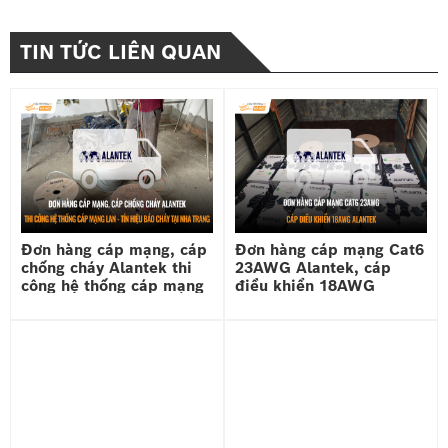
TIN TỨC LIÊN QUAN
Đơn hàng cáp mạng, cáp
Đơn hàng cáp mạng Cat6
chống cháy Alantek thi
23AWG Alantek, cáp
công hệ thống cáp mạng
điều khiển 18AWG
LAN - tín hiệu báo cháy
Alantek
công trình dân dụng tại
Nha Trang.