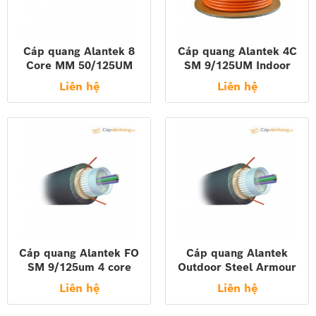
Cáp quang Alantek 8
Cáp quang Alantek 4C
Core MM 50/125UM
SM 9/125UM Indoor
Indoor Distribution FO
LSZH jacket 306-
Liên hệ
Liên hệ
Cable, LSZH Jacket
773004-Y0LS
306-553008-Y0LS
Cáp quang Alantek FO
Cáp quang Alantek
SM 9/125um 4 core
Outdoor Steel Armour
Outdoor Amored Cable
Fiber Cables 4F, 50/125
Liên hệ
Liên hệ
(2000m/rl) 306-STA704-
306-STA504-Y000
Y000