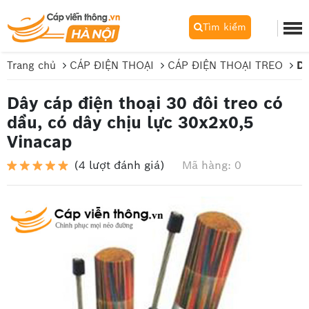
Tìm kiếm
Trang chủ
CÁP ĐIỆN THOẠI
CÁP ĐIỆN THOẠI TREO
Dâ
Dây cáp điện thoại 30 đôi treo có
dầu, có dây chịu lực 30x2x0,5
Vinacap
(4 lượt đánh giá)
Mã hàng: 0