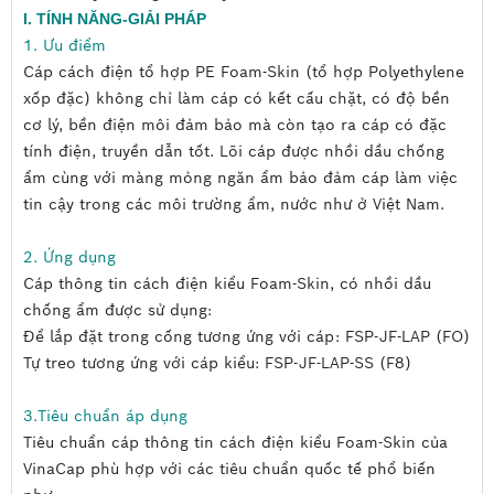
I. TÍNH NĂNG-GIẢI PHÁP
Tiêu chuẩn cáp thông tin cách điện kiểu Foam-Skin
1. Ưu điểm
của VinaCap phù hợp với các tiêu chuẩn quốc tế phổ
Cáp cách điện tổ hợp PE Foam-Skin (tổ hợp Polyethylene
biến như:
xốp đặc) không chỉ làm cáp có kết cấu chặt, có độ bền
cơ lý, bền điện môi đảm bảo mà còn tạo ra cáp có đặc
Tiêu chuẩn: IEC 708-(1÷4); ICEA S – 84 – 608
tính điện, truyền dẫn tốt. Lõi cáp được nhồi dầu chống
1998; REA-PE 38 (Mỹ).v.v…
ẩm cùng với màng mỏng ngăn ẩm bảo đảm cáp làm việc
Tiêu chuẩn Việt Nam: TCN 68-132: 1998 (Tiêu
tin cậy trong các môi trường ẩm, nước như ở Việt Nam.
chuẩn ngành do Bộ Thông tin và Truyền thông
ban hành).
2. Ứng dụng
Cáp thông tin cách điện kiểu Foam-Skin, có nhồi dầu
chống ẩm được sử dụng:
Để lắp đặt trong cống tương ứng với cáp: FSP-JF-LAP (FO)
Tự treo tương ứng với cáp kiểu: FSP-JF-LAP-SS (F8)
3.Tiêu chuẩn áp dụng
Tiêu chuẩn cáp thông tin cách điện kiểu Foam-Skin của
VinaCap phù hợp với các tiêu chuẩn quốc tế phổ biến