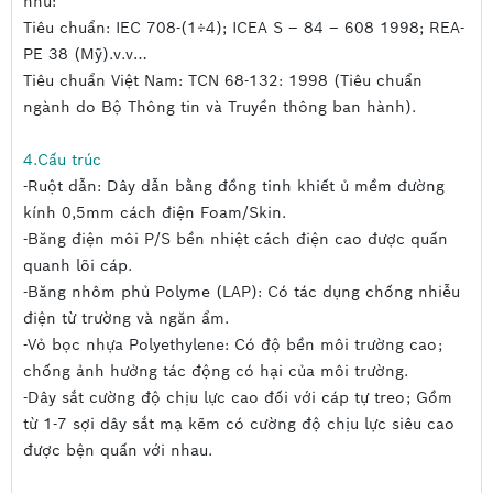
như:
Tiêu chuẩn: IEC 708-(1÷4); ICEA S – 84 – 608 1998; REA-
PE 38 (Mỹ).v.v…
Tiêu chuẩn Việt Nam: TCN 68-132: 1998 (Tiêu chuẩn
ngành do Bộ Thông tin và Truyền thông ban hành).
4.Cấu trúc
-Ruột dẫn: Dây dẫn bằng đồng tinh khiết ủ mềm đường
kính 0,5mm cách điện Foam/Skin.
-Băng điện môi P/S bền nhiệt cách điện cao được quấn
quanh lõi cáp.
Hình ảnh: Dây cáp điện thoại 30 đôi treo có dầu, có dây
-Băng nhôm phủ Polyme (LAP): Có tác dụng chống nhiễu
chịu lực 30x2x0,5
điện từ trường và ngăn ẩm.
Cấu tạo cáp điện thoại 30 đôi treo
-Vỏ bọc nhựa Polyethylene: Có độ bền môi trường cao;
chống ảnh hưởng tác động có hại của môi trường.
có dầu, có dây chịu lực 30x2x0,5
-Dây sắt cường độ chịu lực cao đối với cáp tự treo; Gồm
Vinacap
từ 1-7 sợi dây sắt mạ kẽm có cường độ chịu lực siêu cao
được bện quấn với nhau.
Dây dẫn: