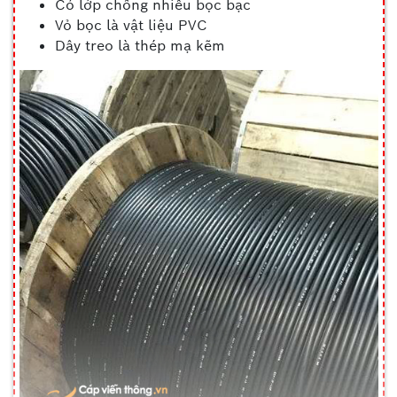
Có lớp chống nhiễu bọc bạc
Vỏ bọc là vật liệu PVC
Dây treo là thép mạ kẽm