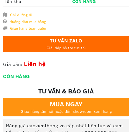
Tồn kho
CÒN HÀNG
Chỉ đường đi
Hướng dẫn mua hàng
Giao hàng toàn quốc
TƯ VẤN ZALO
Giải đáp hỗ trợ tức thì
Liên hệ
Giá bán:
CÒN HÀNG
TƯ VẤN & BÁO GIÁ
MUA NGAY
Giao hàng tận nơi hoặc đến showroom xem hàng
Bảng giá capvienthong.vn cập nhật liên tục và cam