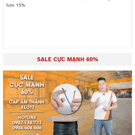
Vỏ cáp:
hơn 15%
Vỏ cáp làm bằng nhựa PVC đạt tiêu chuẩn cấp CM
hoặc kiểu chống cháy có chịu nhiệt tốt. Bề mặt vỏ cáp
điện thoại 30 đôi Vinacap bóng nhẵn, tròn đều, không
có khuyết tật trên bề mặt
Dây treo:
SALE CỰC MẠNH 60%
Dây treo làm bằng sắt có độ chịu lực cao, dây treo có
kết cấu 1-7 sợi sắt mạ kẽm bện chặn với nhau tạo nên
kết cấu vững chắc.
Thông số cáp điện thoại 30 đôi treo có dầu,
có dây chịu lực 30x2x0,5 Vinacap
Vật liệu cách điện có nhuộm màu được lấy từ dây đơn
của cáp thành phẩm đáp ứng các chỉ tiêu sau:
Cường độ kéo đứt tối thiểu không nhỏ hơn 1,05
Kgf/mm2.