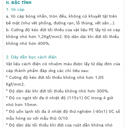
II. ĐẶC TÍNH
Ruột dây dẫn làm bằng đồng (Cu) tinh khiến đường
kính 0,5mm, trước khi bọc lớp cách điện sẽ được ủ
1. Vỏ cáp
mềm. Ruột đồng được đúc bằng công nghệ hút õy, cán
a. Vỏ cáp bóng nhẵn, tròn đều, không có khuyết tật trên
tạo độ ép chặt, vật liệu đảm bảo tuân theo tiêu chuẩn
bề mặt (như vết phồng, đường rạn, lỗ thủng, vết sần…).
quốc tế. Mã dây cáp điện thoại 30 đôi 30x2x0,5 gồm
b. Cường độ kéo đứt tối thiểu của vật liệu PE lấy từ vỏ cáp
30 cặp dây dẫn được bọc cách lớp cách điện.
không nhỏ hơn 1,2Kgf/mm2. Độ dãn dài khi đứt tối thiểu
không nhỏ hơn 400%.
Bọc cách điện:
2. Dây dẫn bọc cách điện
Chất liệu cách điện làm bằng vật liệu PE có khả năng
Vật liệu cách điện có nhuộm màu được lấy từ dây đơn của
cách điện tốt, có độ mềm dẻo cao, độ bền môi trường
cao, chống ảnh hưởng của tác động có hại của môi
cáp thành phẩm đáp ứng các chỉ tiêu sau:
trường.
* Cường độ kéo đứt tối thiểu không nhỏ hơn 1,05
Kgf/mm2.
Dầu và băng phủ
* Độ dãn dài khi đứt tối thiểu không nhỏ hơn 300%.
* Độ co ngót tối đa ở nhiệt độ (115±1) 0C trong 4 giờ
Dầu được nhồi vào trong nhằm tăng khả năng ngăn
nhỏ hơn 10mm.
ẩm bảo vệ dây cáp hoạt động được trong môi trường
* Độ uốn lạnh tối đa ở nhiệt độ thử nghiệm (-40±1) 0C số
ẩm trong cống ngầm, hoặc môi trường treo ngoài trời
mẫu hỏng so với mẫu thử: 0/10
có điều kiện thời tiết mưa nhiều tại Việt Nam.
* Độ dãn dài tối thiểu khi đứt của ruột dẫn không nhỏ