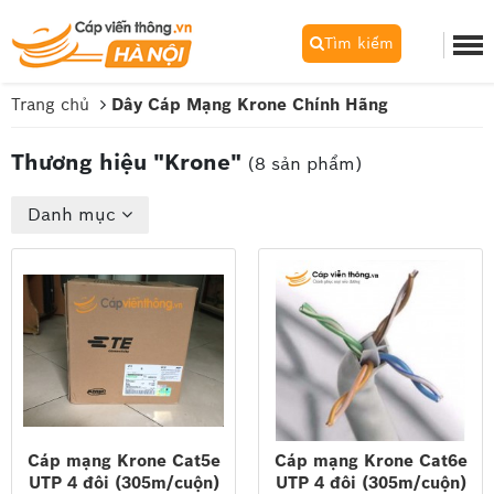
Tìm kiếm
Trang chủ
Dây Cáp Mạng Krone Chính Hãng
Thương hiệu "Krone"
(8 sản phẩm)
Danh mục
Cáp mạng Krone Cat5e
Cáp mạng Krone Cat6e
UTP 4 đôi (305m/cuộn)
UTP 4 đôi (305m/cuộn)