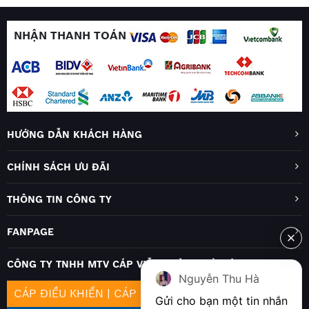
NHẬN THANH TOÁN
HƯỚNG DẪN KHÁCH HÀNG
CHÍNH SÁCH ƯU ĐÃI
THÔNG TIN CÔNG TY
FANPAGE
CÔNG TY TNHH MTV CÁP VIỄN THÔNG HÀ NỘI
Nguyễn Thu Hà
CÁP ĐIỀU KHIỂN
|
CÁP MẠNG
|
CÁP QUANG
Gửi cho bạn một tin nhắn