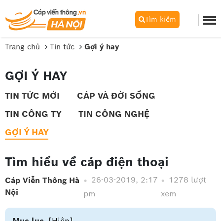
Tìm kiếm
Trang chủ
Tin tức
Gợi ý hay
GỢI Ý HAY
TIN TỨC MỚI
CÁP VÀ ĐỜI SỐNG
TIN CÔNG TY
TIN CÔNG NGHỆ
GỢI Ý HAY
Tìm hiểu về cáp điện thoại
26-03-2019, 2:17
1278 lượt
Cáp Viễn Thông Hà
Nội
pm
xem
Mục lục
[Hiện]