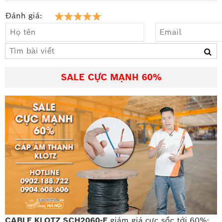
Đánh giá:
SALE CỰC MẠNH 60%
CABLE KLOTZ SCH2060-E
giảm giá cực sốc tới 60%: