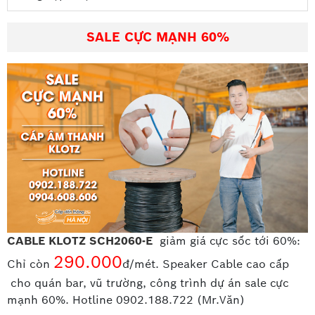
ngay cho chúng tôi để nhận bảng báo giá và những tư
vấn giải pháp cho công trình của quý khách. Hotline:
SALE CỰC MẠNH 60%
0904.608.606
CABLE KLOTZ SCH2060-E
giảm giá cực sốc tới 60%:
290.000
Chỉ còn
đ/mét. Speaker Cable cao cấp
cho quán bar, vũ trường, công trình dự án sale cực
mạnh 60%. Hotline 0902.188.722 (Mr.Văn)