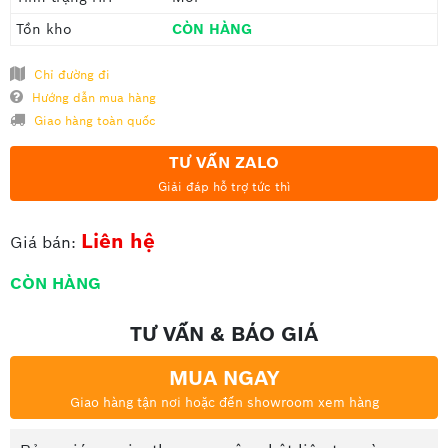
Tồn kho
CÒN HÀNG
Chỉ đường đi
Hướng dẫn mua hàng
Giao hàng toàn quốc
TƯ VẤN ZALO
Giải đáp hỗ trợ tức thì
Liên hệ
Giá bán:
CÒN HÀNG
TƯ VẤN & BÁO GIÁ
MUA NGAY
Giao hàng tận nơi hoặc đến showroom xem hàng