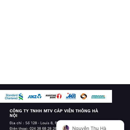
CÔNG TY TNHH MTV CÁP VIỄN THÔNG HÀ
NỘI
Địa chỉ : Số 128 - Louis 8, Phường Hoàng Mai, Hà Nội
Nguyễn Thu Hà
Điện thoại: 024 38 68 28 28 - 0904.608.606