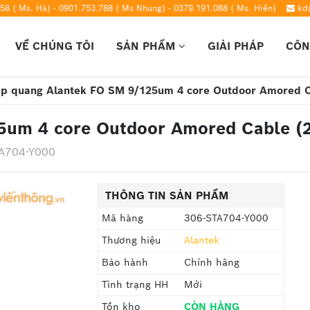
58 ( Ms. Hà) - 0901.753.788 ( Ms Nhung) - 0379.191.088 ( Ms. Hiền)
kd
VỀ CHÚNG TÔI
SẢN PHẨM
GIẢI PHÁP
CÔN
p quang Alantek FO SM 9/125um 4 core Outdoor Amored C
5um 4 core Outdoor Amored Cable (
TA704-Y000
THÔNG TIN SẢN PHẨM
Mã hàng
306-STA704-Y000
Thương hiệu
Alantek
Bảo hành
Chính hãng
Tình trạng HH
Mới
Tồn kho
CÒN HÀNG