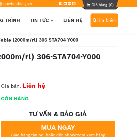
@capvienthong.vn
Giỏ hàng (
0
)
G TRÌNH
TIN TỨC
LIÊN HỆ
Tìm kiếm
able (2000m/rl) 306-STA704-Y000
2000m/rl) 306-STA704-Y000
Liên hệ
Giá bán:
CÒN HÀNG
TƯ VẤN & BÁO GIÁ
MUA NGAY
Giao hàng tận nơi hoặc đến showroom xem hàng