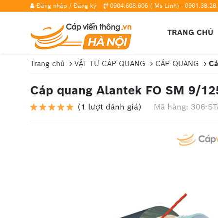
Đăng nhập
/
Đăng ký
0904.608.606 ( Ms Linh) - 0901.38.28.
TRANG CHỦ
Trang chủ
VẬT TƯ CÁP QUANG
CÁP QUANG
Cá
Cáp quang Alantek FO SM 9/12
(1 lượt đánh giá)
Mã hàng: 306-S