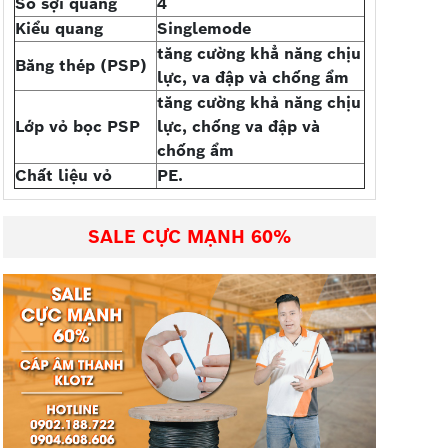
Số sợi quang
4
Kiểu quang
Singlemode
tăng cường khẳ năng chịu
Băng thép (PSP)
lực, va đập và chống ẩm
tăng cường khả năng chịu
Lớp vỏ bọc PSP
lực, chống va đập và
chống ẩm
Chất liệu vỏ
PE.
SALE CỰC MẠNH 60%