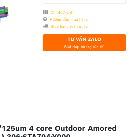
Chỉ đường đi
Hướng dẫn mua hàng
Giao hàng toàn quốc
TƯ VẤN ZALO
Giải đáp hỗ trợ tức thì
/125um 4 core Outdoor Amored
l) 306-STA704-Y000