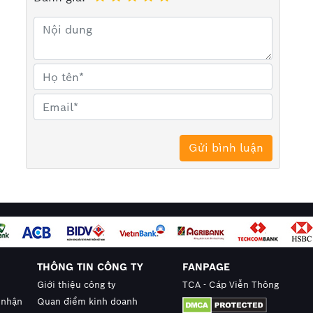
hống mạng tại đường hầm, khu đô thị, tuyến đường
nghiệt.
nh hãng Alantek tại Hà Nội
 cấp các sản phẩm
cáp quang
của các hãng lớn trên
k, Altek Kabel, Trần Phú, Sino....
THÔNG TIN CÔNG TY
FANPAGE
Giới thiệu công ty
TCA - Cáp Viễn Thông
 nhận
Quan điểm kinh doanh