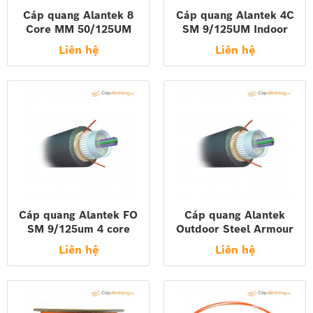
Cáp quang Alantek 8
Cáp quang Alantek 4C
Core MM 50/125UM
SM 9/125UM Indoor
Indoor Distribution FO
LSZH jacket 306-
Liên hệ
Liên hệ
Cable, LSZH Jacket
773004-Y0LS
306-553008-Y0LS
Cáp quang Alantek FO
Cáp quang Alantek
SM 9/125um 4 core
Outdoor Steel Armour
Outdoor Amored Cable
Fiber Cables 4F, 50/125
Liên hệ
Liên hệ
(2000m/rl) 306-STA704-
306-STA504-Y000
Y000