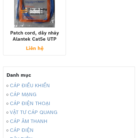
Patch cord, dây nhảy
Alantek Cat5e UTP
2,1m màu xanh chính
Liên hệ
hãng
Danh mục
CÁP ĐIỀU KHIỂN
CÁP MẠNG
CÁP ĐIỆN THOẠI
VẬT TƯ CÁP QUANG
CÁP ÂM THANH
CÁP ĐIỆN