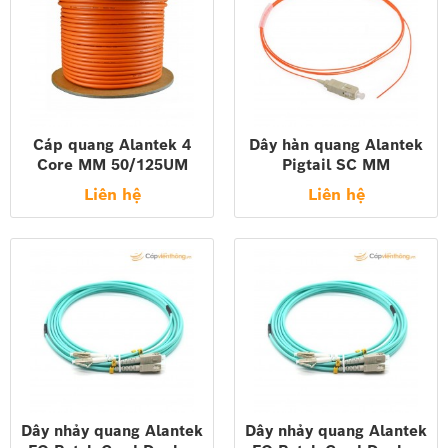
Cáp quang Alantek 4
Dây hàn quang Alantek
Core MM 50/125UM
Pigtail SC MM
Indoor Distribution FO
50/125um UPC (0.9MM)
Liên hệ
Liên hệ
Cable, LSZH Jacket
1.0MT 306-5P329M-
306-553004-Y0LS
0010
Dây nhảy quang Alantek
Dây nhảy quang Alantek