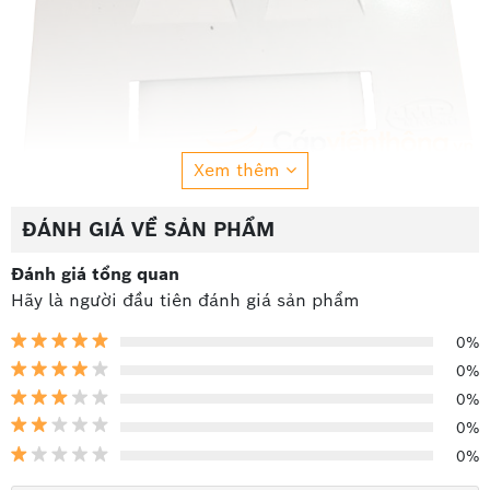
Xem thêm
ĐÁNH GIÁ VỀ SẢN PHẨM
Thông số kỹ thuật mặt âm tường hình vuông
AMP:
Đánh giá tổng quan
Hãy là người đầu tiên đánh giá sản phẩm
Mặt âm tường hình
vuông AMP
0%
Mô tả
Giá trị chi tiết
0%
0%
Kích thước
86W X 86L (mm)
0%
Faceplates
Thermoplastic (94V-0)
0%
Polycarbonate molding