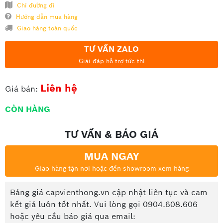
Chỉ đường đi
Hướng dẫn mua hàng
Giao hàng toàn quốc
TƯ VẤN ZALO
Giải đáp hỗ trợ tức thì
Liên hệ
Giá bán:
CÒN HÀNG
TƯ VẤN & BÁO GIÁ
MUA NGAY
Giao hàng tận nơi hoặc đến showroom xem hàng
Bảng giá capvienthong.vn cập nhật liên tục và cam
kết giá luôn tốt nhất. Vui lòng gọi 0904.608.606
hoặc yêu cầu báo giá qua email: