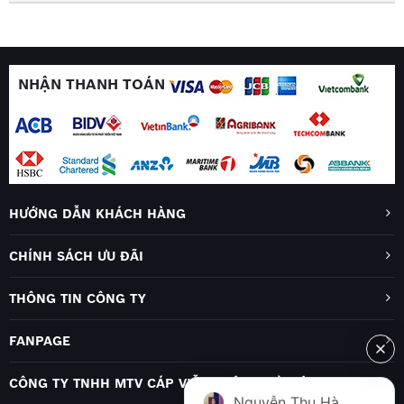
NHẬN THANH TOÁN
HƯỚNG DẪN KHÁCH HÀNG
CHÍNH SÁCH ƯU ĐÃI
THÔNG TIN CÔNG TY
FANPAGE
CÔNG TY TNHH MTV CÁP VIỄN THÔNG HÀ NỘI
Nguyễn Thu Hà