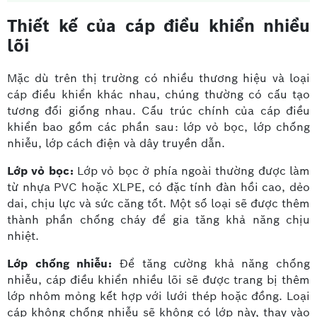
Thiết kế của cáp điều khiển nhiều
lõi
Mặc dù trên thị trường có nhiều thương hiệu và loại
cáp điều khiển khác nhau, chúng thường có cấu tạo
tương đối giống nhau. Cấu trúc chính của cáp điều
khiển bao gồm các phần sau: lớp vỏ bọc, lớp chống
nhiễu, lớp cách điện và dây truyền dẫn.
Lớp vỏ bọc:
Lớp vỏ bọc ở phía ngoài thường được làm
từ nhựa PVC hoặc XLPE, có đặc tính đàn hồi cao, dẻo
dai, chịu lực và sức căng tốt. Một số loại sẽ được thêm
thành phần chống cháy để gia tăng khả năng chịu
nhiệt.
Lớp chống nhiễu:
Để tăng cường khả năng chống
nhiễu, cáp điều khiển nhiều lõi sẽ được trang bị thêm
lớp nhôm mỏng kết hợp với lưới thép hoặc đồng. Loại
cáp không chống nhiễu sẽ không có lớp này, thay vào