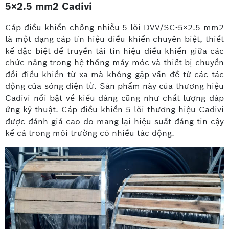
5×2.5 mm2 Cadivi
Cáp điều khiển chống nhiễu 5 lõi DVV/SC-5×2.5 mm2
là một dạng cáp tín hiệu điều khiển chuyên biệt, thiết
kế đặc biệt để truyền tải tín hiệu điều khiển giữa các
chức năng trong hệ thống máy móc và thiết bị chuyển
đổi điều khiển từ xa mà không gặp vấn đề từ các tác
động của sóng điện từ. Sản phẩm này của thương hiệu
Cadivi nổi bật về kiểu dáng cũng như chất lượng đáp
ứng kỹ thuật. Cáp điều khiển 5 lõi thương hiệu Cadivi
được đánh giá cao do mang lại hiệu suất đáng tin cậy
kể cả trong môi trường có nhiều tác động.