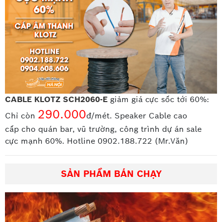
CABLE KLOTZ SCH2060-E
giảm giá cực sốc tới 60%:
290.000
Chỉ còn
đ/mét. Speaker Cable cao
cấp
cho quán bar, vũ trường, công trình dự án sale
cực mạnh 60%. Hotline 0902.188.722 (Mr.Văn)
SẢN PHẨM BÁN CHẠY