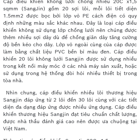
Cáp điều khiển không lưới chống nhiễu 20C x1,5
sqmm (SangJin) gồm 20 sợi lõi, mỗi lõi tiết diện
1.5mm2 được bọc bởi lớp vỏ PE cách điện có quy
định những màu sắc khác nhau. Đây là loại cáp điều
khiển không sử dụng lớp chống lưới nên chúng được
thêm nhiều sợi dây dù để chống giãn dây tăng cường
độ bền kéo cho dây. Lớp vỏ ngoài cùng của cáp được
làm bằng chất liệu PVC bền bỉ màu đen. Cáp điều
khiển 20 lõi không lưới Sangjin được sử dụng nhiều
trong kết nối máy móc ở các nhà máy sản xuất, hoặc
sử dụng trong hệ thống đòi hỏi nhiều thiết bị trong
tòa nhà.
Nhìn chung, cáp điều khiển nhiều lõi thương hiệu
Sangjin đáp ứng từ 2 lõi đến 30 lõi cùng với các tiết
diện đa dạng đáp ứng được nhiều ứng dụng. Cáp điều
khiển thương hiệu Sangjin đạt tiêu chuẩn chất lượng,
được nhà thầu đánh giá cao nên được ưa chuộng tại
Việt Nam.