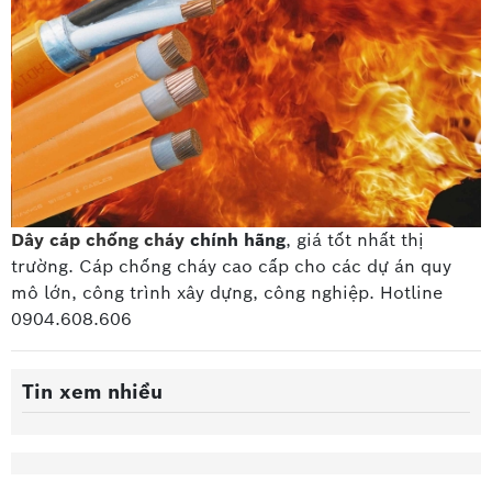
Dây cáp chống cháy
chính hãng
, giá tốt nhất thị
trường. Cáp chống cháy cao cấp
cho các dự án quy
mô lớn, công trình xây dựng, công nghiệp. Hotline
0904.608.606
Tin xem nhiều