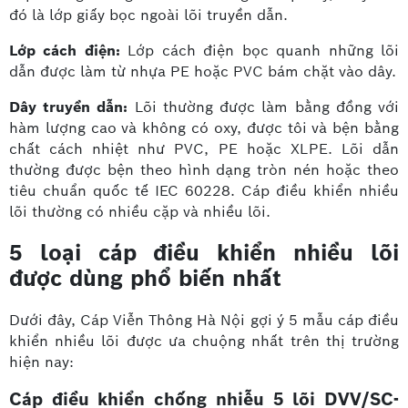
đó là lớp giấy bọc ngoài lõi truyền dẫn.
Lớp cách điện:
Lớp cách điện bọc quanh những lõi
dẫn được làm từ nhựa PE hoặc PVC bám chặt vào dây.
Dây truyền dẫn:
Lõi thường được làm bằng đồng với
hàm lượng cao và không có oxy, được tôi và bện bằng
chất cách nhiệt như PVC, PE hoặc XLPE. Lõi dẫn
thường được bện theo hình dạng tròn nén hoặc theo
tiêu chuẩn quốc tế IEC 60228. Cáp điều khiển nhiều
lõi thường có nhiều cặp và nhiều lõi.
5 loại cáp điều khiển nhiều lõi
được dùng phổ biến nhất
Dưới đây, Cáp Viễn Thông Hà Nội gợi ý 5 mẫu cáp điều
khiển nhiều lõi được ưa chuộng nhất trên thị trường
hiện nay:
Cáp điều khiển chống nhiễu 5 lõi DVV/SC-