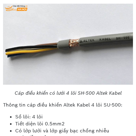
Cáp điều khiển có lưới 4 lõi SH-500 Altek Kabel
Thông tin cáp điều khiển Altek Kabel 4 lõi SU-500:
Số lõi: 4 lõi
Tiết diện lõi 0.5mm2
Có lớp lưới và lớp giấy bạc chống nhiễu