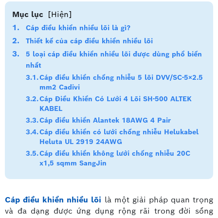
Mục lục
[Hiện]
Cáp điều khiển nhiều lõi là gì?
Thiết kế của cáp điều khiển nhiều lõi
5 loại cáp điều khiển nhiều lõi được dùng phổ biến
nhất
Cáp điều khiển chống nhiễu 5 lõi DVV/SC-5×2.5
mm2 Cadivi
Cáp Điều Khiển Có Lưới 4 Lõi SH-500 ALTEK
KABEL
Cáp điều khiển Alantek 18AWG 4 Pair
Cáp điều khiển có lưới chống nhiễu Helukabel
Heluta UL 2919 24AWG
Cáp điều khiển không lưới chống nhiễu 20C
x1,5 sqmm SangJin
Cáp điều khiển nhiều lõi
là một giải pháp quan trọng
và đa dạng được ứng dụng rộng rãi trong đời sống