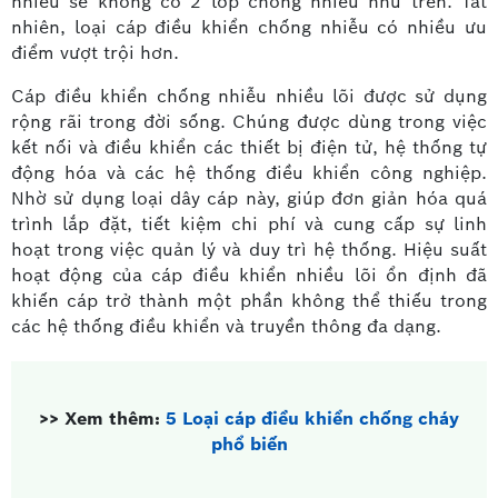
nhiễu sẽ không có 2 lớp chống nhiễu như trên. Tất
nhiên, loại cáp điều khiển chống nhiễu có nhiều ưu
điểm vượt trội hơn.
Cáp điều khiển chống nhiễu nhiều lõi được sử dụng
rộng rãi trong đời sống. Chúng được dùng trong việc
kết nối và điều khiển các thiết bị điện tử, hệ thống tự
động hóa và các hệ thống điều khiển công nghiệp.
Nhờ sử dụng loại dây cáp này, giúp đơn giản hóa quá
trình lắp đặt, tiết kiệm chi phí và cung cấp sự linh
hoạt trong việc quản lý và duy trì hệ thống. Hiệu suất
hoạt động của cáp điều khiển nhiều lõi ổn định đã
khiến cáp trở thành một phần không thể thiếu trong
các hệ thống điều khiển và truyền thông đa dạng.
>> Xem thêm:
5 Loại cáp điều khiển chống cháy
phổ biến