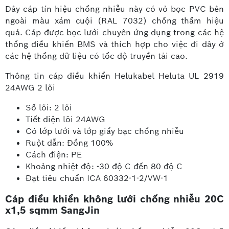
Dây cáp tín hiệu chống nhiễu này có vỏ bọc PVC bên
ngoài màu xám cuội (RAL 7032) chống thấm hiệu
quả. Cáp được bọc lưới chuyên ứng dụng trong các hệ
thống điều khiển BMS và thích hợp cho việc đi dây ở
các hệ thống dữ liệu có tốc độ truyền tải cao.
Thông tin cáp điều khiển Helukabel Heluta UL 2919
24AWG 2 lõi
Số lõi: 2 lõi
Tiết diện lõi 24AWG
Có lớp lưới và lớp giấy bạc chống nhiễu
Ruột dẫn: Đồng 100%
Cách điện: PE
Khoảng nhiệt độ: -30 độ C đến 80 độ C
Đạt tiêu chuẩn ICA 60332-1-2/VW-1
Cáp điều khiển không lưới chống nhiễu 20C
x1,5 sqmm SangJin