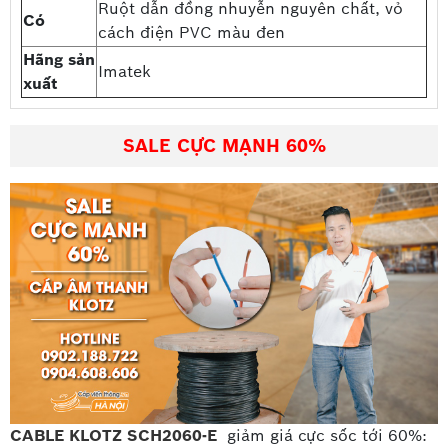
Ruột dẫn đồng nhuyễn nguyên chất, vỏ
Có
cách điện PVC màu đen
Hãng sản
Imatek
xuất
SALE CỰC MẠNH 60%
CABLE KLOTZ SCH2060-E
giảm giá cực sốc tới 60%: