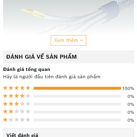
Xem thêm
ĐÁNH GIÁ VỀ SẢN PHẨM
Đánh giá tổng quan
Hãy là người đầu tiên đánh giá sản phẩm
100%
0%
0%
Cáp điều khiển có lưới imatek chính hãng
0%
0%
Thông số kỹ thuật của Cáp điều khiển có
lưới Imatek 2.5mm²
Viết đánh giá