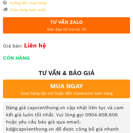
Hướng dẫn mua hàng
Giao hàng toàn quốc
TƯ VẤN ZALO
Giải đáp hỗ trợ tức thì
Liên hệ
Giá bán:
CÒN HÀNG
TƯ VẤN & BÁO GIÁ
MUA NGAY
Giao hàng tận nơi hoặc đến showroom xem hàng
Bảng giá capvienthong.vn cập nhật liên tục và cam
kết giá luôn tốt nhất. Vui lòng gọi 0904.608.606
hoặc yêu cầu báo giá qua email:
kd@capvienthong.vn để được công bố giá nhanh