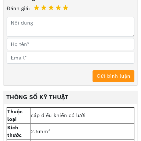
Thuộc loại: cáp điều khiển có lưới
Đánh giá:
Kích thước: 2.5mm²
Có Ruột dẫn đồng nhuyễn nguyên chất, vỏ cách
điện PVC màu đen
Hãng sản xuất:
Dây Cáp Imatek
Cáp Viễn Thông Hà Nội
là đơn vị chuyên phân phối
các dòng sản phẩm
cáp điều khiển chính hãng
, với
nhiều năm kinh nghiệm và đội ngũ nhân sự chuyên
môn cao. Chúng tôi cam kết mang đến cho quý khách
những sản phẩm chính hãng, chất lượng cao và mức
giá hợp lý. Hãy gọi ngay cho chúng tôi để nhận bảng
báo giá với chiết khấu cao nhất.
THÔNG SỐ KỸ THUẬT
=>> Xem thêm sản phẩm:
Cáp điều khiển có lưới
Imatek 1.0mm²
Thuộc
cáp điều khiển có lưới
loại
Kích
2.5mm²
thước