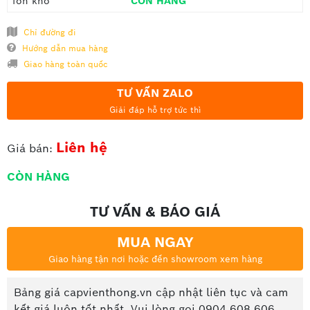
Tồn kho
CÒN HÀNG
Chỉ đường đi
Hướng dẫn mua hàng
Giao hàng toàn quốc
TƯ VẤN ZALO
Giải đáp hỗ trợ tức thì
Liên hệ
Giá bán:
CÒN HÀNG
TƯ VẤN & BÁO GIÁ
MUA NGAY
Giao hàng tận nơi hoặc đến showroom xem hàng
Bảng giá capvienthong.vn cập nhật liên tục và cam
kết giá luôn tốt nhất. Vui lòng gọi 0904.608.606