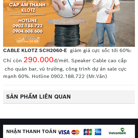
Belden chính hãng tốt nhất
>>>Bài viết tham khảo:
Phân biệt cáp điều khiển
chống nhiễu và cáp điều khiển không chống nhiễu
CABLE KLOTZ SCH2060-E
giảm giá cực sốc tới 60%:
290.000
Chỉ còn
đ/mét. Speaker Cable cao cấp
cho quán bar, vũ trường, công trình dự án sale cực
mạnh 60%. Hotline 0902.188.722 (Mr.Văn)
SẢN PHẨM LIÊN QUAN
NHẬN THANH TOÁN