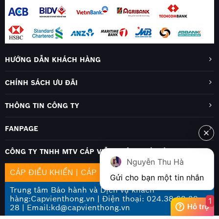
HƯỚNG DẪN KHÁCH HÀNG
CHÍNH SÁCH ƯU ĐÃI
THÔNG TIN CÔNG TY
FANPAGE
CÔNG TY TNHH MTV CÁP VIỄN THÔNG HÀ NỘI
Nguyễn Thu Hà
CÁP ĐIỀU KHIỂN
|
CÁP MẠNG
|
CÁP QUANG
Gửi cho bạn một tin nhắn
Trung tâm Bảo hành và Dịch vụ khách
hàng:Capvienthong.vn | Điện thoại: 024.38 68 28
1
28 | Email:kd@capvienthong.vn