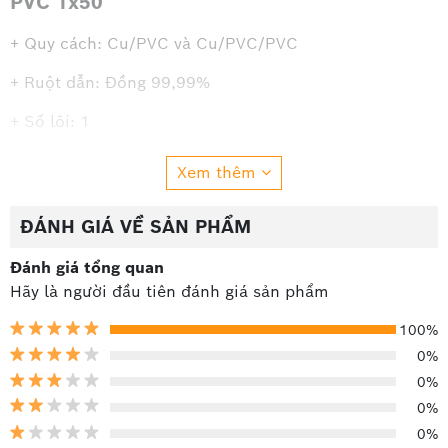
PVC 1x50
+ Quy cách: Cu/PVC và Cu/PVC/PVC
+ Ruột dẫn: Đồng 99,99%
+ Số lõi: 1
+ Kết cấu: Nhiều sợi bện tròn/Tròn có ép nén cấp 2.
Xem thêm
+ Mặt cắt danh định: 50 mm2
ĐÁNH GIÁ VỀ SẢN PHẨM
+ Điện áp danh định: 0,6/1 kV
Đánh giá tổng quan
+ Nhiệt độ làm việc dài hạn cho phép tối đa: 70 độ C
Hãy là người đầu tiên đánh giá sản phẩm
"+ Nhiệt độ cực đại cho phép khi ngắn mạch với thời
100%
gian không quá 5 giây:
0%
* 140 độ C với mặt cắt lớn hơn 300mm2 .
0%
0%
* 160 độ C với mặt cắt nhỏ hơn hoặc bằng 300mm2"
0%