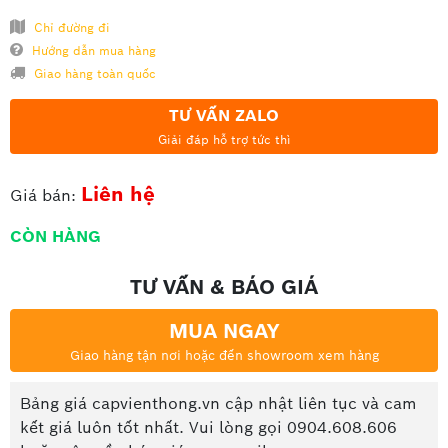
Chỉ đường đi
Hướng dẫn mua hàng
Giao hàng toàn quốc
TƯ VẤN ZALO
Giải đáp hỗ trợ tức thì
Liên hệ
Giá bán:
CÒN HÀNG
TƯ VẤN & BÁO GIÁ
MUA NGAY
Giao hàng tận nơi hoặc đến showroom xem hàng
Bảng giá capvienthong.vn cập nhật liên tục và cam
kết giá luôn tốt nhất. Vui lòng gọi 0904.608.606