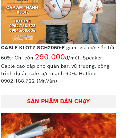
CABLE KLOTZ SCH2060-E
giảm giá cực sốc tới
290.000
60%: Chỉ còn
đ/mét. Speaker
Cable cao cấp
cho quán bar, vũ trường, công
trình dự án sale cực mạnh 60%. Hotline
0902.188.722 (Mr.Văn)
SẢN PHẨM BÁN CHẠY