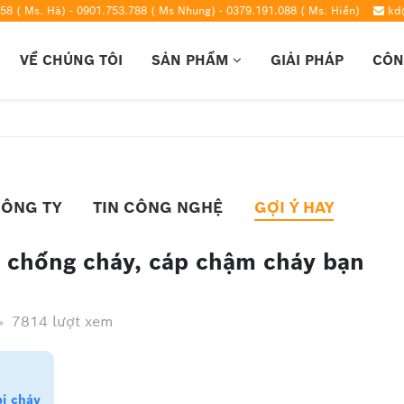
58 ( Ms. Hà) - 0901.753.788 ( Ms Nhung) - 0379.191.088 ( Ms. Hiền)
kd
VỀ CHÚNG TÔI
SẢN PHẨM
GIẢI PHÁP
CÔN
CÔNG TY
TIN CÔNG NGHỆ
GỢI Ý HAY
n chống cháy, cáp chậm cháy bạn
7814 lượt xem
ị cháy