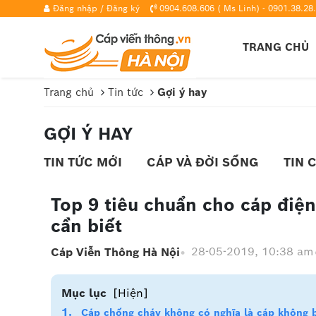
Đăng nhập
/
Đăng ký
0904.608.606 ( Ms Linh) - 0901.38.28.
TRANG CHỦ
Trang chủ
Tin tức
Gợi ý hay
GỢI Ý HAY
TIN TỨC MỚI
CÁP VÀ ĐỜI SỐNG
TIN 
Top 9 tiêu chuẩn cho cáp điệ
cần biết
28-05-2019, 10:38 am
Cáp Viễn Thông Hà Nội
Mục lục
[Hiện]
Cáp chống cháy không có nghĩa là cáp không b