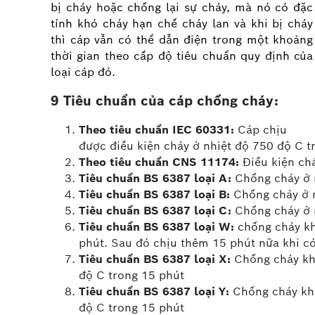
bị cháy hoặc chống lại sự cháy, mà nó có đặc
tính khó cháy hạn chế cháy lan và khi bị cháy
thì cáp vẫn có thể dẫn điện trong một khoảng
thời gian theo cấp độ tiêu chuẩn quy định của
loại cáp đó.
9 Tiêu chuẩn của cáp chống cháy:
Theo tiêu chuẩn IEC 60331:
Cáp chịu
được điều kiện cháy ở nhiệt độ 750 độ C tr
Theo tiêu chuẩn CNS 11174:
Điều kiện chá
Tiêu chuẩn BS 6387 loại A:
Chống cháy ở n
Tiêu chuẩn BS 6387 loại B:
Chống cháy ở n
Tiêu chuẩn BS 6387 loại C:
Chống cháy ở n
Tiêu chuẩn BS 6387 loại W:
chống cháy kh
phút. Sau đó chịu thêm 15 phút nữa khi c
Tiêu chuẩn BS 6387 loại X:
Chống cháy khi
độ C trong 15 phút
Tiêu chuẩn BS 6387 loại Y:
Chống cháy khi
độ C trong 15 phút