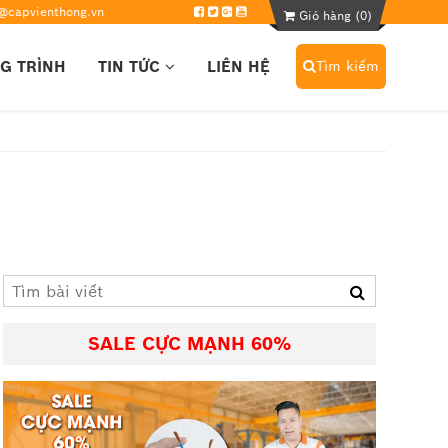
@capvienthong.vn
Giỏ hàng (
0
)
G TRÌNH
TIN TỨC
LIÊN HỆ
Tìm kiếm
SALE CỰC MẠNH 60%