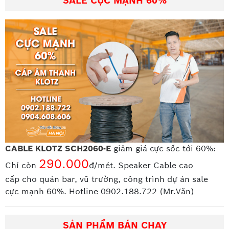
SALE CỰC MẠNH 60%
CABLE KLOTZ SCH2060-E
giảm giá cực sốc tới 60%:
290.000
Chỉ còn
đ/mét. Speaker Cable cao
cấp
cho quán bar, vũ trường, công trình dự án sale
cực mạnh 60%. Hotline 0902.188.722 (Mr.Văn)
SẢN PHẨM BÁN CHẠY