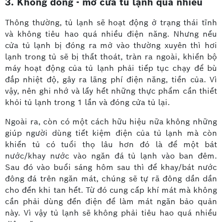
3. Không đóng - mở cửa tủ lạnh quá nhiều
Thông thường, tủ lạnh sẽ hoạt động ở trạng thái tĩnh
và không tiêu hao quá nhiều điện năng. Nhưng nếu
cửa tủ lạnh bị đóng ra mở vào thường xuyên thì hơi
lạnh trong tủ sẽ bị thất thoát, tràn ra ngoài, khiến bộ
máy hoạt động của tủ lạnh phải tiếp tục chạy để bù
đắp nhiệt độ, gây ra lãng phí điện năng, tiền của. Vì
vậy, nên ghi nhớ và lấy hết những thực phẩm cần thiết
khỏi tủ lạnh trong 1 lần và đóng cửa tủ lại.
Ngoài ra, còn có một cách hữu hiệu nữa không những
giúp người dùng tiết kiệm điện của tủ lạnh mà còn
khiến tủ có tuổi thọ lâu hơn đó là để một bát
nước/khay nước vào ngăn đá tủ lạnh vào ban đêm.
Sau đó vào buổi sáng hôm sau thì để khay/bát nước
đông đá trên ngăn mát, chúng sẽ tự rã đông dần dần
cho đến khi tan hết. Từ đó cung cấp khí mát mà không
cần phải dùng đến điện để làm mát ngăn bảo quản
này. Vì vậy tủ lạnh sẽ không phải tiêu hao quá nhiều