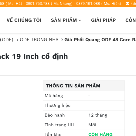
58 ( Ms. Hà) - 0901.753.788 ( Ms Nhung) - 0379.191.088 ( Ms. Hiền)
kd
VỀ CHÚNG TÔI
SẢN PHẨM
GIẢI PHÁP
CÔN
 (ODF)
ODF TRONG NHÀ
Giá Phối Quang ODF 48 Core Ra
ck 19 Inch cố định
THÔNG TIN SẢN PHẨM
Mã hàng
-
Thương hiệu
Bảo hành
12 tháng
Tình trạng HH
Mới
Tồn kho
CÒN HÀNG