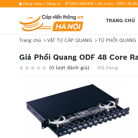
Đăng nhập
/
Đăng ký
0904.608.606 ( Ms Linh) - 0901.38.28.
TRANG CHỦ
Trang chủ
VẬT TƯ CÁP QUANG
TỦ PHỐI QUANG
Giá Phối Quang ODF 48 Core Ra
(0 lượt đánh giá)
Mã hàng: