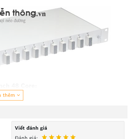
nch 48 Core:
m thêm
er, ống co nhiệt, lạt nhựa, sợi pigtail.
g khay chồng lên nhau vì vậy thao tác dễ dàng trong
g lượng ODF.
 FC , LC, ST, SC ...
ng lượng 4.2kg và chuẩn 2U
Viết đánh giá
Đánh giá: