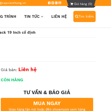
@capvienthong.vn
Giỏ hàng (
0
)
G TRÌNH
TIN TỨC
LIÊN HỆ
Tìm kiếm
ck 19 Inch cố định
Liên hệ
Giá bán:
CÒN HÀNG
TƯ VẤN & BÁO GIÁ
MUA NGAY
Giao hàng tận nơi hoặc đến showroom xem hàng