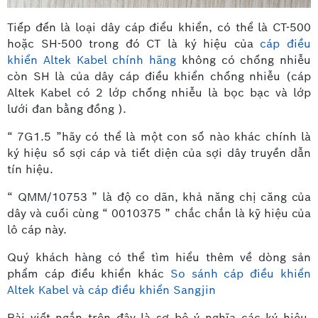
Tiếp đến là loại dây cáp điểu khiển, có thể là CT-500
hoặc SH-500 trong đó CT là ký hiệu của
cáp điều
khiển Altek Kabel chính hãng
không có chống nhiễu
còn SH là của dây cáp điều khiển chống nhiễu (cáp
Altek Kabel có 2 lớp chống nhiễu là bọc bạc và lớp
lưới đan bằng đồng ).
“ 7G1.5 ”hãy có thể là một con số nào khác chính là
ký hiệu số sợi cáp và tiết diện của sợi dây truyền dẫn
tín hiệu.
“ QMM/10753 ” là độ co dãn, khả năng chị căng của
dây và cuối cùng “ 0010375 ” chắc chắn là kỹ hiệu của
lô cáp này.
Quý khách hàng có thể tìm hiểu thêm về dòng sản
phẩm cáp điều khiển khác
So sánh cáp điều khiển
Altek Kabel và cáp điều khiển Sangjin
Bài viết ngắn trên đây là sơ bộ ý nghĩa các ký hiệu,