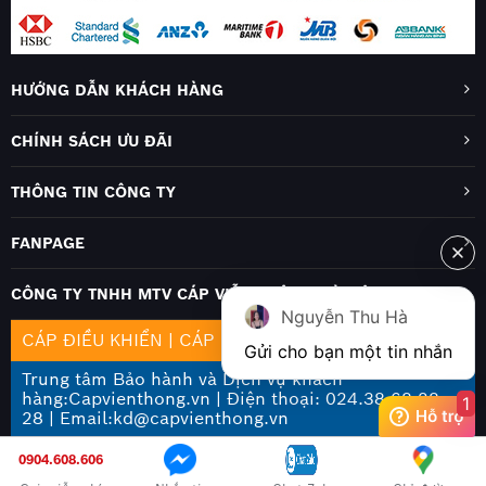
HƯỚNG DẪN KHÁCH HÀNG
CHÍNH SÁCH ƯU ĐÃI
THÔNG TIN CÔNG TY
FANPAGE
CÔNG TY TNHH MTV CÁP VIỄN THÔNG HÀ NỘI
Nguyễn Thu Hà
CÁP ĐIỀU KHIỂN
|
CÁP MẠNG
|
CÁP QUANG
Gửi cho bạn một tin nhắn
Trung tâm Bảo hành và Dịch vụ khách
hàng:Capvienthong.vn | Điện thoại: 024.38 68 28
1
28 | Email:kd@capvienthong.vn
0904.608.606