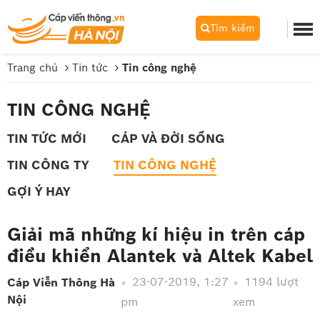
Tìm kiếm
Trang chủ
Tin tức
Tin công nghệ
TIN CÔNG NGHỆ
TIN TỨC MỚI
CÁP VÀ ĐỜI SỐNG
TIN CÔNG TY
TIN CÔNG NGHỆ
GỢI Ý HAY
Giải mã những kí hiệu in trên cáp
điều khiển Alantek và Altek Kabel
23-07-2019, 1:27
1194 lượt
Cáp Viễn Thông Hà
Nội
pm
xem