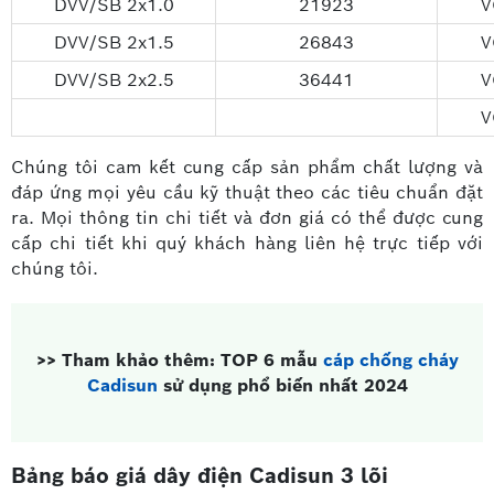
DVV/SB 2x1.0
21923
V
DVV/SB 2x1.5
26843
V
DVV/SB 2x2.5
36441
V
V
Chúng tôi cam kết cung cấp sản phẩm chất lượng và
đáp ứng mọi yêu cầu kỹ thuật theo các tiêu chuẩn đặt
ra. Mọi thông tin chi tiết và đơn giá có thể được cung
cấp chi tiết khi quý khách hàng liên hệ trực tiếp với
chúng tôi.
>> Tham khảo thêm: TOP 6 mẫu
cáp chống cháy
Cadisun
sử dụng phổ biến nhất 2024
Bảng báo giá dây điện Cadisun 3 lõi