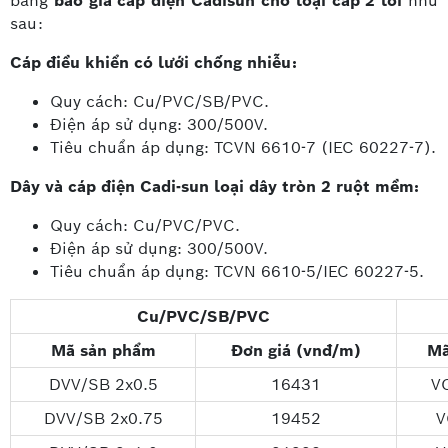
bảng
báo giá cáp điện Cadisun cho loại cáp 2 lõi
như
sau:
Cáp điều khiển có lưới chống nhiễu:
Quy cách: Cu/PVC/SB/PVC.
Điện áp sử dụng: 300/500V.
Tiêu chuẩn áp dụng: TCVN 6610-7 (IEC 60227-7).
Dây và cáp điện Cadi-sun loại dây tròn 2 ruột mềm:
Quy cách: Cu/PVC/PVC.
Điện áp sử dụng: 300/500V.
Tiêu chuẩn áp dụng: TCVN 6610-5/IEC 60227-5.
Cu/PVC/SB/PVC
Mã sản phẩm
Đơn giá (vnđ/m)
Mã
DVV/SB 2x0.5
16431
V
DVV/SB 2x0.75
19452
V