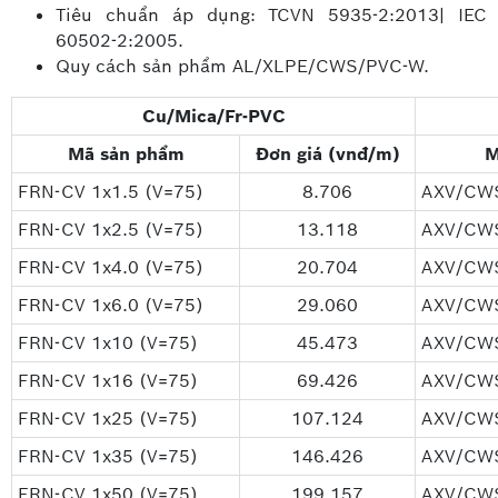
Tiêu chuẩn áp dụng: TCVN 5935-2:2013| IEC
60502-2:2005.
Quy cách sản phẩm AL/XLPE/CWS/PVC-W.
Cu/Mica/Fr-PVC
Mã sản phẩm
Đơn giá (vnđ/m)
M
FRN-CV 1x1.5 (V=75)
8.706
AXV/CWS
FRN-CV 1x2.5 (V=75)
13.118
AXV/CWS
FRN-CV 1x4.0 (V=75)
20.704
AXV/CWS
FRN-CV 1x6.0 (V=75)
29.060
AXV/CWS
FRN-CV 1x10 (V=75)
45.473
AXV/CWS
FRN-CV 1x16 (V=75)
69.426
AXV/CWS
FRN-CV 1x25 (V=75)
107.124
AXV/CWS
FRN-CV 1x35 (V=75)
146.426
AXV/CWS
FRN-CV 1x50 (V=75)
199.157
AXV/CWS