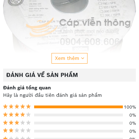
Xem thêm
ĐÁNH GIÁ VỀ SẢN PHẨM
Đánh giá tổng quan
Cáp Viễn Thông Hà Nội
chuyên phân phối các sản
Hãy là người đầu tiên đánh giá sản phẩm
phẩm cáp điện thoại 2 đôi của nhiều hãng lớn trên thị
trường. Chúng tôi cam kết không chỉ mang lại cho quý
100%
khách những sản phẩm chính hãng, chất lượng cao,
0%
mức giá hợp lý mà còn mang đến những giải pháp
0%
hiệu quả và giá trị nhất cho quý khách. Hãy gọi ngay
0%
cho chúng tôi để nhận bảng báo giá với chiết khấu