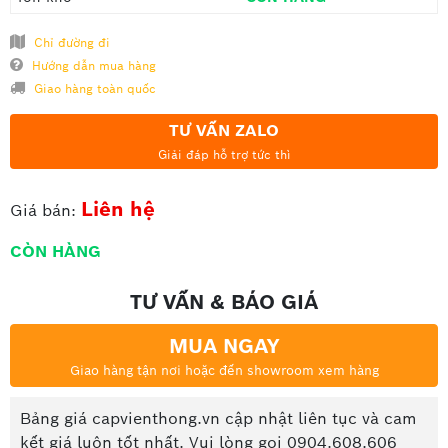
Chỉ đường đi
Hướng dẫn mua hàng
Giao hàng toàn quốc
TƯ VẤN ZALO
Giải đáp hỗ trợ tức thì
Liên hệ
Giá bán:
CÒN HÀNG
TƯ VẤN & BÁO GIÁ
MUA NGAY
Giao hàng tận nơi hoặc đến showroom xem hàng
Bảng giá capvienthong.vn cập nhật liên tục và cam
kết giá luôn tốt nhất. Vui lòng gọi 0904.608.606