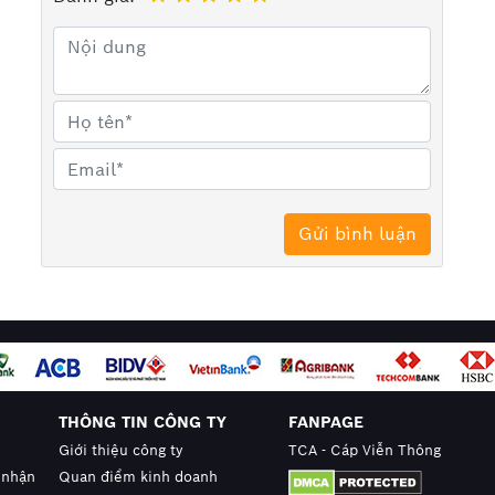
sản phẩm
dây điện
, thiết bị điện nhiều năm uy tín
cấp những sản phẩm chính hãng từ nhà sản xuất đáp
vô cùng hợp lý. Hãy gọi ngay cho chúng tôi để nhận
904.608.606
THÔNG TIN CÔNG TY
FANPAGE
Giới thiệu công ty
TCA - Cáp Viễn Thông
 nhận
Quan điểm kinh doanh