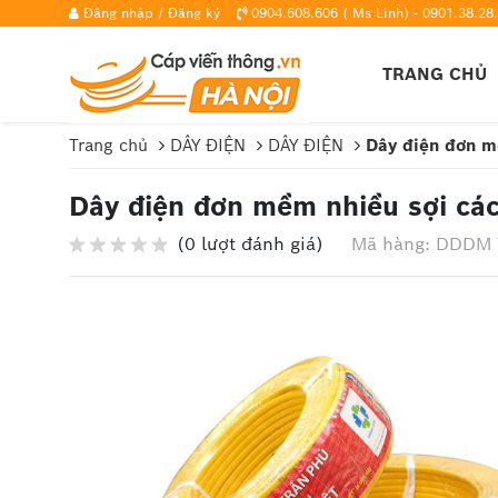
Đăng nhập
/
Đăng ký
0904.608.606 ( Ms Linh) - 0901.38.28.
TRANG CHỦ
Trang chủ
DÂY ĐIỆN
DÂY ĐIỆN
Dây điện đơn m
Dây điện đơn mềm nhiều sợi cá
(0 lượt đánh giá)
Mã hàng: DDDM 