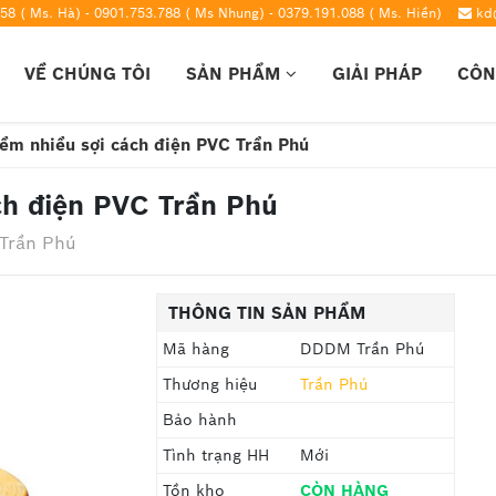
58 ( Ms. Hà) - 0901.753.788 ( Ms Nhung) - 0379.191.088 ( Ms. Hiền)
kd
VỀ CHÚNG TÔI
SẢN PHẨM
GIẢI PHÁP
CÔN
ềm nhiều sợi cách điện PVC Trần Phú
ch điện PVC Trần Phú
Trần Phú
THÔNG TIN SẢN PHẨM
Mã hàng
DDDM Trần Phú
Thương hiệu
Trần Phú
Bảo hành
Tình trạng HH
Mới
Tồn kho
CÒN HÀNG