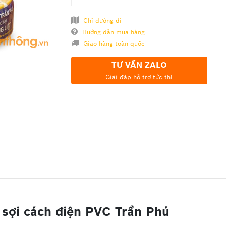
Chỉ đường đi
Hướng dẫn mua hàng
Giao hàng toàn quốc
TƯ VẤN ZALO
Giải đáp hỗ trợ tức thì
sợi cách điện PVC Trần Phú