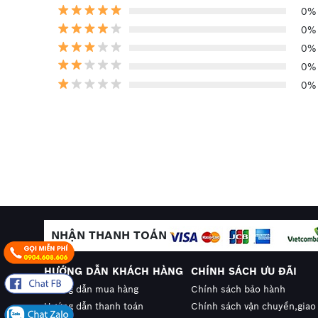
0%
0%
0%
0%
0%
Cáp Viễn Thông Hà Nội
chuyên phân phối các 
trên thị trường. Chúng tôi cam kết luôn cung 
ứng đầy đủ các tiêu chuẩn kỹ thuật với mức giá 
bảng báo giá với chiết khấu cao nhất. Liên hệ
0
NHẬN THANH TOÁN
HƯỚNG DẪN KHÁCH HÀNG
CHÍNH SÁCH ƯU ĐÃI
Hướng dẫn mua hàng
Chính sách bảo hành
Hướng dẫn thanh toán
Chính sách vận chuyển,giao