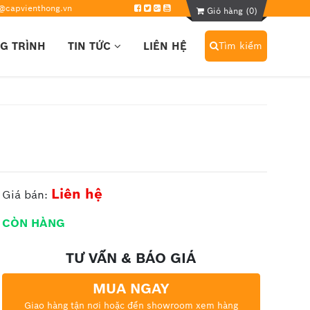
@capvienthong.vn
Giỏ hàng (
0
)
G TRÌNH
TIN TỨC
LIÊN HỆ
Tìm kiếm
Liên hệ
Giá bán:
CÒN HÀNG
TƯ VẤN & BÁO GIÁ
MUA NGAY
Giao hàng tận nơi hoặc đến showroom xem hàng