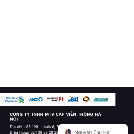
CÔNG TY TNHH MTV CÁP VIỄN THÔNG HÀ
NỘI
Địa chỉ : Số 128 - Louis 8, Phường Hoàng Mai, Hà Nội
Nguyễn Thu Hà
Điện thoại: 024 38 68 28 28 - 0904.608.606