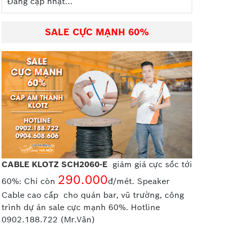
Đang cập nhật...
SALE CỰC MẠNH 60%
CABLE KLOTZ SCH2060-E
giảm giá cực sốc tới
290.000
60%: Chỉ còn
đ/mét. Speaker
Cable cao cấp
cho quán bar, vũ trường, công
trình dự án sale cực mạnh 60%. Hotline
0902.188.722 (Mr.Văn)