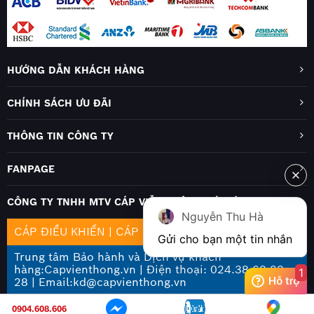
HƯỚNG DẪN KHÁCH HÀNG
CHÍNH SÁCH ƯU ĐÃI
THÔNG TIN CÔNG TY
FANPAGE
CÔNG TY TNHH MTV CÁP VIỄN THÔNG HÀ NỘI
Nguyễn Thu Hà
CÁP ĐIỀU KHIỂN
|
CÁP MẠNG
|
CÁP QUANG
Gửi cho bạn một tin nhắn
Trung tâm Bảo hành và Dịch vụ khách
hàng:Capvienthong.vn | Điện thoại: 024.38 68 28
1
28 | Email:kd@capvienthong.vn
0904.608.606