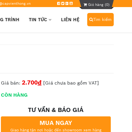
@capvienthong.vn
Giỏ hàng (
0
)
G TRÌNH
TIN TỨC
LIÊN HỆ
Tìm kiếm
2.700
đ
Giá bán:
[Giá chưa bao gồm VAT]
CÒN HÀNG
TƯ VẤN & BÁO GIÁ
MUA NGAY
Giao hàng tận nơi hoặc đến showroom xem hàng