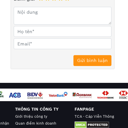
 lõi có dầu 2x2x0,5 ngoài trời ( Z43 - PMC -
THÔNG TIN CÔNG TY
FANPAGE
Giới thiệu công ty
TCA - Cáp Viễn Thông
 nhận
Quan điểm kinh doanh