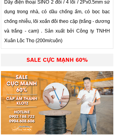
Dây điện thoại SINO 2 đôi / 4 lõi / 2Px0.5mm sử
dụng trong nhà, có dầu chống ẩm, có bọc bạc
chống nhiễu, lõi xoắn đôi theo cặp (trắng - dương
và trắng - cam) . Sản xuất bởi Công ty TNHH
Xuân Lộc Thọ (200m/cuộn)
SALE CỰC MẠNH 60%