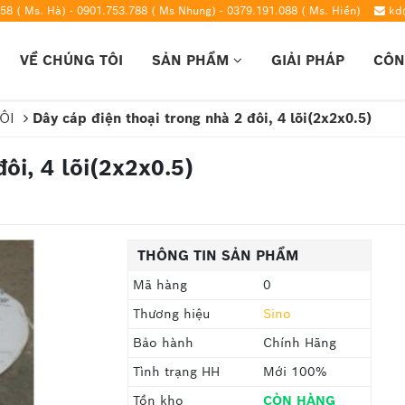
58 ( Ms. Hà) - 0901.753.788 ( Ms Nhung) - 0379.191.088 ( Ms. Hiền)
kd
VỀ CHÚNG TÔI
SẢN PHẨM
GIẢI PHÁP
CÔN
ĐÔI
Dây cáp điện thoại trong nhà 2 đôi, 4 lõi(2x2x0.5)
ôi, 4 lõi(2x2x0.5)
THÔNG TIN SẢN PHẨM
Mã hàng
0
Thương hiệu
Sino
Bảo hành
Chính Hãng
Tình trạng HH
Mới 100%
Tồn kho
CÒN HÀNG