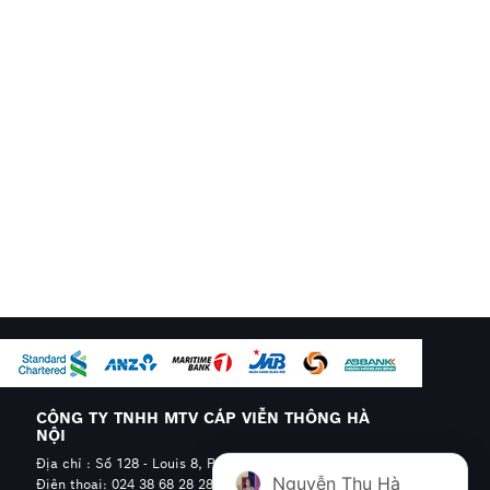
CÔNG TY TNHH MTV CÁP VIỄN THÔNG HÀ
NỘI
Địa chỉ : Số 128 - Louis 8, Phường Hoàng Mai, Hà Nội
Nguyễn Thu Hà
Điện thoại: 024 38 68 28 28 - 0904.608.606