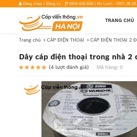
Đăng nhập
/
Đăng ký
0904.608.606 ( Ms Linh) - 0901.38.28.
TRANG CHỦ
Trang chủ
CÁP ĐIỆN THOẠI
CÁP ĐIỆN THOẠI 2 
Dây cáp điện thoại trong nhà 2 đ
(4 lượt đánh giá)
Mã hàng: 0