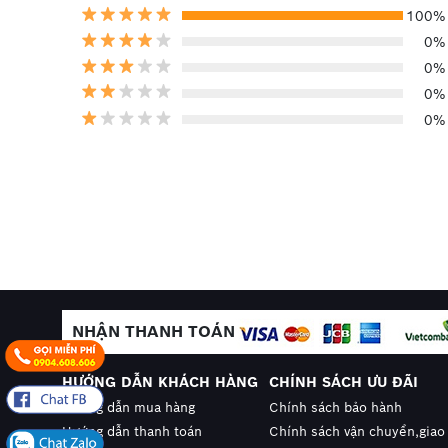
>>> Tham khảo sản phẩm:
Dây thuê bao 2 đôi 4
100%
Vinacap - VTC - Sacom) - 500m/ cuộn
0%
0%
0%
0%
NHẬN THANH TOÁN
HƯỚNG DẪN KHÁCH HÀNG
CHÍNH SÁCH ƯU ĐÃI
Hướng dẫn mua hàng
Chính sách bảo hành
Hướng dẫn thanh toán
Chính sách vận chuyển,giao