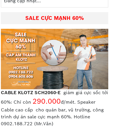
Đang cập nhật...
SALE CỰC MẠNH 60%
CABLE KLOTZ SCH2060-E
giảm giá cực sốc tới
290.000
60%: Chỉ còn
đ/mét. Speaker
Cable cao cấp
cho quán bar, vũ trường, công
trình dự án sale cực mạnh 60%. Hotline
0902.188.722 (Mr.Văn)