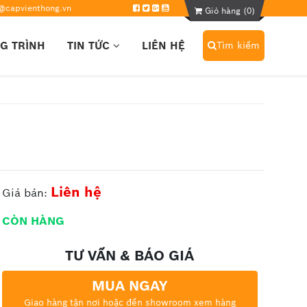
@capvienthong.vn
Giỏ hàng (
0
)
G TRÌNH
TIN TỨC
LIÊN HỆ
Tìm kiếm
Liên hệ
Giá bán:
CÒN HÀNG
TƯ VẤN & BÁO GIÁ
MUA NGAY
Giao hàng tận nơi hoặc đến showroom xem hàng