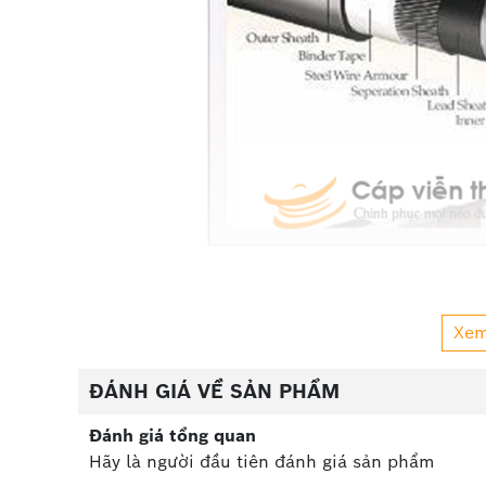
Xe
ĐÁNH GIÁ VỀ SẢN PHẨM
Cấu tạo
dây cáp điện Sino cáp ngầm D
Đánh giá tổng quan
Cáp treo CXV gồm 3 lõi
3 lõi cùng tiết diện 120mm
Hãy là người đầu tiên đánh giá sản phẩm