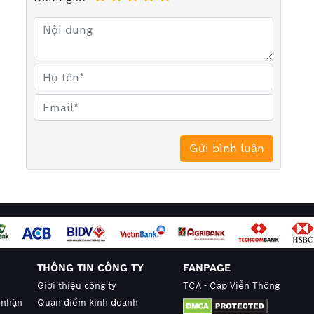
được ủ mềm bằng khí trơ
 xuất.
òng sản phẩm dây cáp điện, cáp ngầm của nhiều
 có Sino. Với đội ngũ nhân sự có kinh nghiệm chúng
g những phẩm chính hãng 100% chất lượng cao, dây
y cho chúng tôi để nhận bảng báo giá với chiết khấu
904.608.606
THÔNG TIN CÔNG TY
FANPAGE
Giới thiệu công ty
TCA - Cáp Viễn Thông
 nhận
Quan điểm kinh doanh