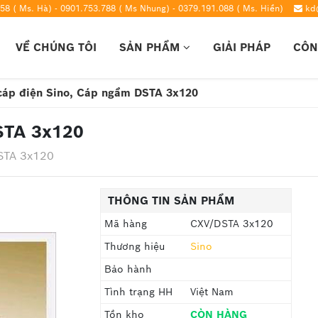
58 ( Ms. Hà) - 0901.753.788 ( Ms Nhung) - 0379.191.088 ( Ms. Hiền)
kd
VỀ CHÚNG TÔI
SẢN PHẨM
GIẢI PHÁP
CÔN
cáp điện Sino, Cáp ngầm DSTA 3x120
STA 3x120
STA 3x120
THÔNG TIN SẢN PHẨM
Mã hàng
CXV/DSTA 3x120
Thương hiệu
Sino
Bảo hành
Tình trạng HH
Việt Nam
Tồn kho
CÒN HÀNG