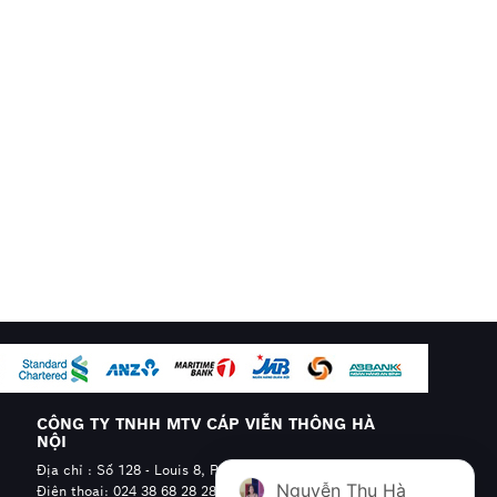
CÔNG TY TNHH MTV CÁP VIỄN THÔNG HÀ
NỘI
Địa chỉ : Số 128 - Louis 8, Phường Hoàng Mai, Hà Nội
Nguyễn Thu Hà
Điện thoại: 024 38 68 28 28 - 0904.608.606