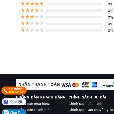
Lõi cáp được vặn xoắn bằng các sợi đồng 
0%
Lớp cách điện PVC, XLPE
0%
Cấp điện áp đến 3KV
Nhiệt độ làm việc tối đa 90 độ C
0%
Chất lượng đáp ứng tiêu chuẩn của nhà sản
0%
0%
Cáp Viễn Thông Hà Nội
chuyên phân phối các d
thương hiệu nổi tiếng trên thị trường trong đó
tôi luôn sẵn sàng cung cấp cho quý khách hàn
cáp bền và mức giá vô cùng ưu đãi. Hãy gọi nga
hấp dẫn cho công trình dự án của quý khách.
0
NHẬN THANH TOÁN
HƯỚNG DẪN KHÁCH HÀNG
CHÍNH SÁCH ƯU ĐÃI
Hướng dẫn mua hàng
Chính sách bảo hành
Hướng dẫn thanh toán
Chính sách vận chuyển,giao