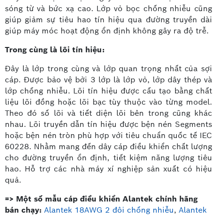
sóng từ và bức xạ cao. Lớp vỏ bọc chống nhiễu cũng
giúp giảm sự tiêu hao tín hiệu qua đường truyền dài
giúp máy móc hoạt động ổn định không gây ra độ trễ.
Trong cùng là lõi tín hiệu:
Đây là lớp trong cùng và lớp quan trọng nhất của sợi
cáp. Được bảo vệ bởi 3 lớp là lớp vỏ, lớp dây thép và
lớp chống nhiễu. Lõi tín hiệu được cấu tạo bằng chất
liệu lõi đồng hoặc lõi bạc tùy thuộc vào từng model.
Theo đó số lõi và tiết diện lõi bên trong cũng khác
nhau. Lõi truyền dẫn tín hiệu được bện nén Segments
hoặc bện nén tròn phù hợp với tiêu chuẩn quốc tế IEC
60228. Nhằm mang đến dây cáp điều khiển chất lượng
cho đường truyền ổn định, tiết kiệm năng lượng tiêu
hao. Hỗ trợ các nhà máy xí nghiệp sản xuất có hiệu
quả.
=> Một số mẫu cáp điều khiển Alantek chính hãng
bán chạy:
Alantek 18AWG 2 đôi chống nhiễu
,
Alantek