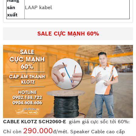
Hãng
sản
LAAP kabel
xuất
SALE CỰC MẠNH 60%
CABLE KLOTZ SCH2060-E
giảm giá cực sốc tới 60%:
290.000
Chỉ còn
đ/mét. Speaker Cable cao cấp