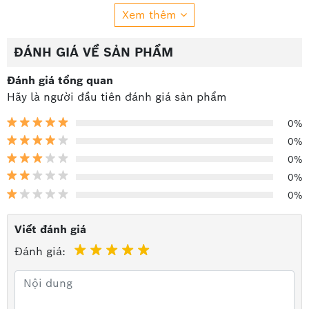
Xem thêm
ĐÁNH GIÁ VỀ SẢN PHẨM
Đánh giá tổng quan
Hãy là người đầu tiên đánh giá sản phẩm
0%
0%
0%
0%
0%
Cáp Viễn Thông Hà Nội
là đơn vị chuyên phân phối
các dòng sản phẩm cáp tín hiệu âm thanh, với nhiều
Viết đánh giá
năm kinh nghiệm và đội ngũ nhân sự chuyên môn cao.
Đánh giá:
Chúng tôi cam kết mang đến cho quý khách những
sản phẩm chính hãng, chất lượng cao và mức giá hợp
lý. Hãy gọi ngay cho chúng tôi để nhận bảng báo giá
với chiết khấu cao nhất