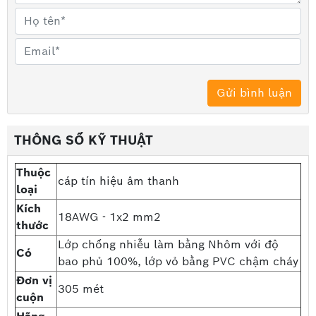
THÔNG SỐ KỸ THUẬT
Thuộc
cáp tín hiệu âm thanh
loại
Kích
18AWG - 1x2 mm2
thước
Lớp chống nhiễu làm bằng Nhôm với độ
Có
bao phủ 100%, lớp vỏ bằng PVC chậm cháy
Đơn vị
305 mét
cuộn