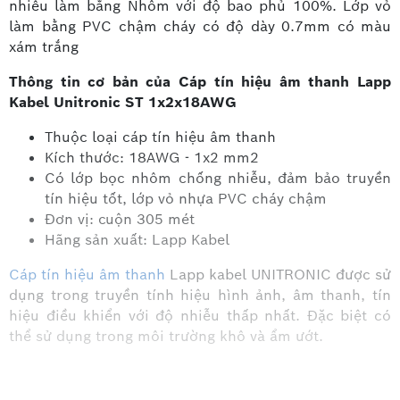
nhiễu làm bằng Nhôm với độ bao phủ 100%. Lớp vỏ
làm bằng PVC chậm cháy có độ dày 0.7mm có màu
xám trắng
Thông tin cơ bản của Cáp tín hiệu âm thanh Lapp
Kabel Unitronic ST 1x2x18AWG
Thuộc loại cáp tín hiệu âm thanh
Kích thước: 18AWG - 1x2 mm2
Có lớp bọc nhôm chống nhiễu, đảm bảo truyền
tín hiệu tốt, lớp vỏ nhựa PVC cháy chậm
Đơn vị: cuộn 305 mét
Hãng sản xuất: Lapp Kabel
Cáp tín hiệu âm thanh
Lapp kabel UNITRONIC được sử
dụng trong truyền tính hiệu hình ảnh, âm thanh, tín
hiệu điều khiển với độ nhiễu thấp nhất. Đặc biệt có
thể sử dụng trong môi trường khô và ẩm ướt.