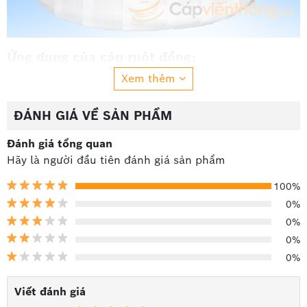
Ứng dụng của cáp ruột đồng:
Xem thêm
Dùng cho máy ép cọc, máy đóng cọc, vận thăng,
thang máy, cẩu trục, cần trục.
ĐÁNH GIÁ VỀ SẢN PHẨM
Dùng làm dây nguồn cho máy móc, tàu thuyền.
Dùng nối các điện cực ắc qui.
Đánh giá tổng quan
Dùng cho các công trường xây dựng, hầm mỏ,
Hãy là người đầu tiên đánh giá sản phẩm
cầu cảng.
100%
0%
0%
0%
0%
Viết đánh giá