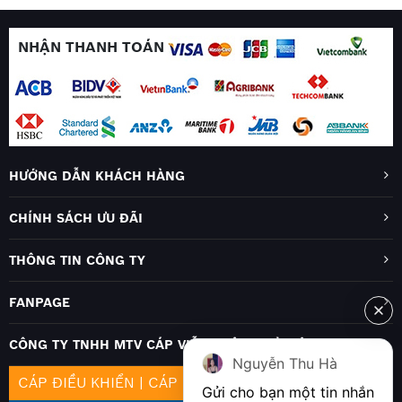
NHẬN THANH TOÁN
HƯỚNG DẪN KHÁCH HÀNG
CHÍNH SÁCH ƯU ĐÃI
THÔNG TIN CÔNG TY
FANPAGE
CÔNG TY TNHH MTV CÁP VIỄN THÔNG HÀ NỘI
Nguyễn Thu Hà
CÁP ĐIỀU KHIỂN
|
CÁP MẠNG
|
CÁP QUANG
Gửi cho bạn một tin nhắn