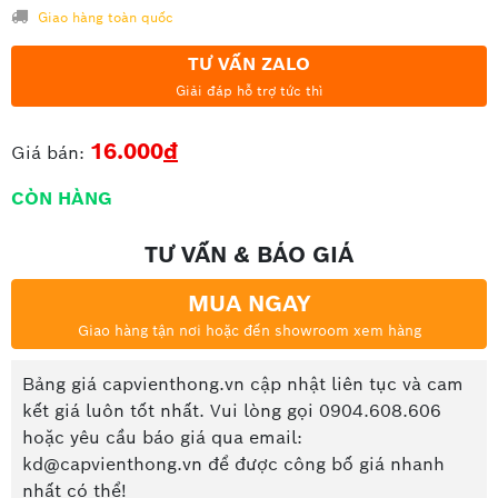
Giao hàng toàn quốc
TƯ VẤN ZALO
Giải đáp hỗ trợ tức thì
16.000
đ
Giá bán:
CÒN HÀNG
TƯ VẤN & BÁO GIÁ
MUA NGAY
Giao hàng tận nơi hoặc đến showroom xem hàng
Bảng giá capvienthong.vn cập nhật liên tục và cam
kết giá luôn tốt nhất. Vui lòng gọi 0904.608.606
hoặc yêu cầu báo giá qua email:
kd@capvienthong.vn để được công bố giá nhanh
nhất có thể!