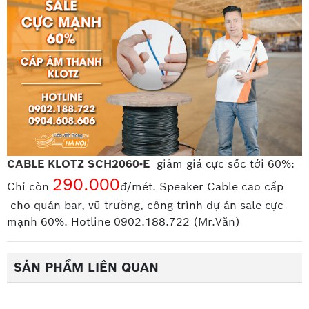
Cáp Viễn Thông Hà Nội
là đơn vị với nhiều năm kinh
nghiệm trong lĩnh vực phân phối các sản phẩm
cáp
cao su, cáp điện cao su
của nhiều hãng lớn như
Samwon. Chúng tôi cam kết mang đến cho quý khách
những sản phẩm chất lượng cao đáp ứng đầy đủ
những tiêu chuẩn của nhà sản xuất với mức giá vô
cùng hấp dẫn. Hãy gọi ngay cho chúng tôi để nhận
bảng báo giá với chiết khấu cao nhất.
CABLE KLOTZ SCH2060-E
giảm giá cực sốc tới 60%:
290.000
Chỉ còn
đ/mét. Speaker Cable cao cấp
cho quán bar, vũ trường, công trình dự án sale cực
mạnh 60%. Hotline 0902.188.722 (Mr.Văn)
SẢN PHẨM LIÊN QUAN