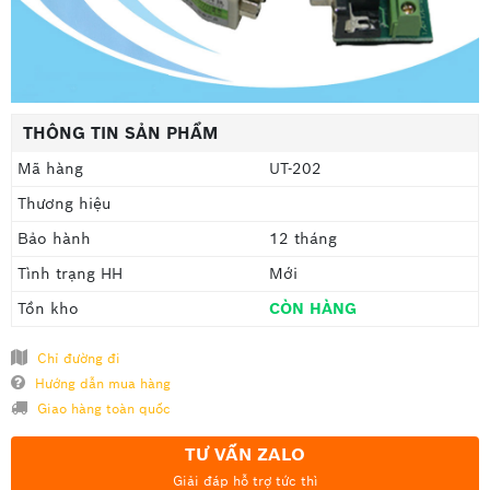
THÔNG TIN SẢN PHẨM
Mã hàng
UT-202
Thương hiệu
Bảo hành
12 tháng
Tình trạng HH
Mới
Tồn kho
CÒN HÀNG
Chỉ đường đi
Hướng dẫn mua hàng
Giao hàng toàn quốc
TƯ VẤN ZALO
Giải đáp hỗ trợ tức thì