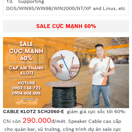
13. Supporting
DOS/WIN95/WIN98/WIN2000/NT/XP and Linux, etc
SALE CỰC MẠNH 60%
CABLE KLOTZ SCH2060-E
giảm giá cực sốc tới 60%:
290.000
Chỉ còn
đ/mét. Speaker Cable cao cấp
cho quán bar, vũ trường, công trình dự án sale cực