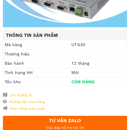
THÔNG TIN SẢN PHẨM
Mã hàng
UT-630
Thương hiệu
Bảo hành
12 tháng
Tình trạng HH
Mới
Tồn kho
CÒN HÀNG
Chỉ đường đi
Hướng dẫn mua hàng
Giao hàng toàn quốc
TƯ VẤN ZALO
Giải đáp hỗ trợ tức thì