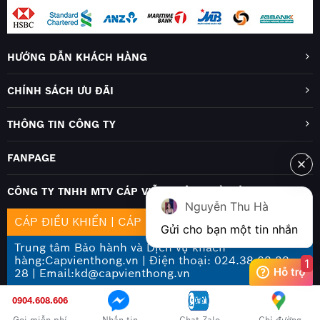
HƯỚNG DẪN KHÁCH HÀNG
CHÍNH SÁCH ƯU ĐÃI
THÔNG TIN CÔNG TY
FANPAGE
CÔNG TY TNHH MTV CÁP VIỄN THÔNG HÀ NỘI
Nguyễn Thu Hà
CÁP ĐIỀU KHIỂN
|
CÁP MẠNG
|
CÁP QUANG
Gửi cho bạn một tin nhắn
Trung tâm Bảo hành và Dịch vụ khách
hàng:Capvienthong.vn | Điện thoại: 024.38 68 28
1
28 | Email:kd@capvienthong.vn
0904.608.606
Gọi miễn phí
Nhắn tin
Chat Zalo
Chỉ đường