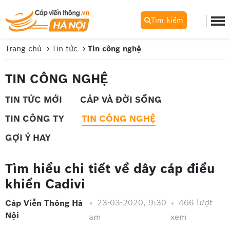
Tìm kiếm
Trang chủ
Tin tức
Tin công nghệ
TIN CÔNG NGHỆ
TIN TỨC MỚI
CÁP VÀ ĐỜI SỐNG
TIN CÔNG TY
TIN CÔNG NGHỆ
GỢI Ý HAY
Tìm hiểu chi tiết về dây cáp điều
khiển Cadivi
23-03-2020, 9:30
466 lượt
Cáp Viễn Thông Hà
Nội
am
xem