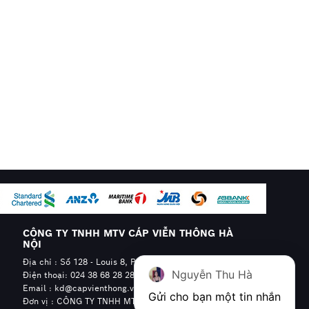
CÔNG TY TNHH MTV CÁP VIỄN THÔNG HÀ
NỘI
Địa chỉ : Số 128 - Louis 8, Phường Hoàng Mai, Hà Nội
Nguyễn Thu Hà
Điện thoại: 024 38 68 28 28 - 0904.608.606
Email : kd@capvienthong.vn
Gửi cho bạn một tin nhắn
Đơn vị : CÔNG TY TNHH MTV CÁP VIỄN THÔNG HÀ NỘI