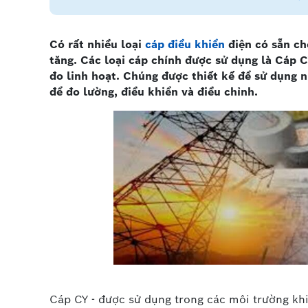
Có rất nhiều loại
cáp điều khiển
điện có sẵn ch
tăng. Các loại cáp chính được sử dụng là Cáp C
đo linh hoạt. Chúng được thiết kế để sử dụng nh
để đo lường, điều khiển và điều chỉnh.
Cáp CY - được sử dụng trong các môi trường kh