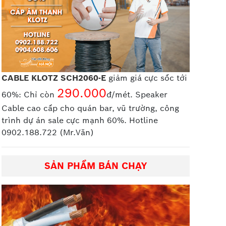
CABLE KLOTZ SCH2060-E
giảm giá cực sốc tới
290.000
60%: Chỉ còn
đ/mét. Speaker
Cable cao cấp
cho quán bar, vũ trường, công
trình dự án sale cực mạnh 60%. Hotline
0902.188.722 (Mr.Văn)
SẢN PHẨM BÁN CHẠY