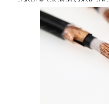
CY là cáp mềm được che chắn, trong khi SY là 