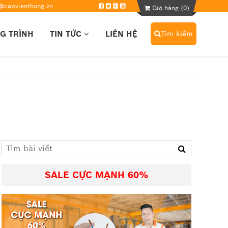
@capvienthong.vn
Giỏ hàng (
0
)
G TRÌNH
TIN TỨC
LIÊN HỆ
Tìm kiếm
SALE CỰC MẠNH 60%