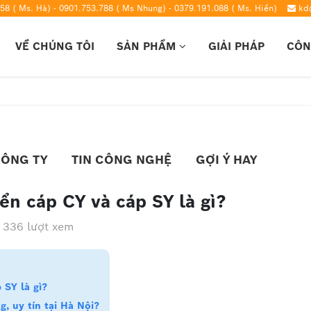
58 ( Ms. Hà) - 0901.753.788 ( Ms Nhung) - 0379.191.088 ( Ms. Hiền)
kd
VỀ CHÚNG TÔI
SẢN PHẨM
GIẢI PHÁP
CÔN
CÔNG TY
TIN CÔNG NGHỆ
GỢI Ý HAY
iển cáp CY và cáp SY là gì?
336 lượt xem
 SY là gì?
g, uy tín tại Hà Nội?