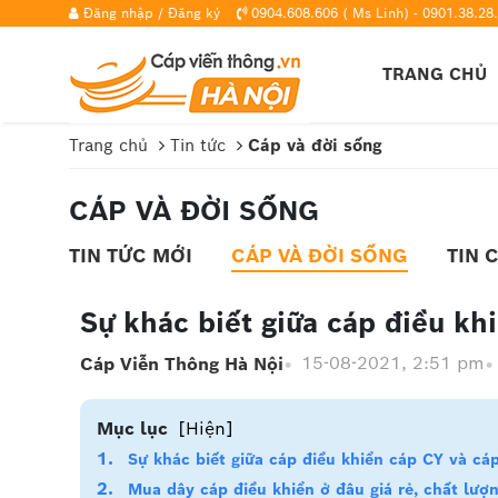
Đăng nhập
/
Đăng ký
0904.608.606 ( Ms Linh) - 0901.38.28.
TRANG CHỦ
Trang chủ
Tin tức
Cáp và đời sống
CÁP VÀ ĐỜI SỐNG
TIN TỨC MỚI
CÁP VÀ ĐỜI SỐNG
TIN 
Sự khác biết giữa cáp điều kh
15-08-2021, 2:51 pm
Cáp Viễn Thông Hà Nội
Mục lục
[Hiện]
Sự khác biết giữa cáp điều khiển cáp CY và cáp
Mua dây cáp điều khiển ở đâu giá rẻ, chất lượn