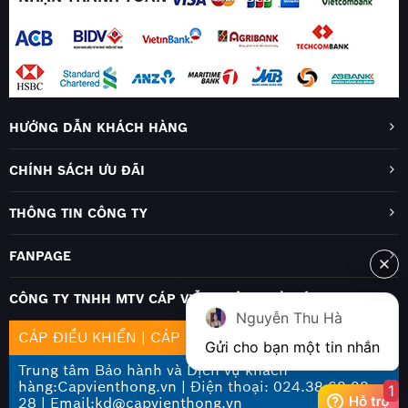
HƯỚNG DẪN KHÁCH HÀNG
CHÍNH SÁCH ƯU ĐÃI
THÔNG TIN CÔNG TY
FANPAGE
CÔNG TY TNHH MTV CÁP VIỄN THÔNG HÀ NỘI
Nguyễn Thu Hà
CÁP ĐIỀU KHIỂN
|
CÁP MẠNG
|
CÁP QUANG
Gửi cho bạn một tin nhắn
Trung tâm Bảo hành và Dịch vụ khách
hàng:Capvienthong.vn | Điện thoại: 024.38 68 28
1
28 | Email:kd@capvienthong.vn