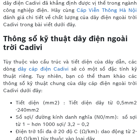
dây điện Cadivi đã khẳng định được vị thế trong ngành
công nghiệp điện. Hãy cùng
Cáp Viễn Thông Hà Nội
đánh giá chi tiết về chất lượng của dây điện ngoài trời
Cadivi trong bài viết dưới đây.
Thông số kỹ thuật dây điện ngoài
trời Cadivi
Tùy thuộc vào cấu trúc và tiết diện của dây dẫn, các
dòng
dây cáp điện Cadivi
sẽ có một số đặc tính kỹ
thuật riêng. Tuy nhiên, bạn có thể tham khảo các
thông số kỹ thuật chung của dây cáp điện ngoài trời
Cadivi dưới đây:
Tiết diện (mm2) : Tiết diện dây từ 0,5mm2
-240mm2
Số sợi/ đường kính danh nghĩa (N0/mm): số sợi
từ 1 – hơn 1000 sợi/ 3,2 – 0,2
Điện trở tối đa ở 20 độ C (Ω/km): dao động từ 2-
40 Ω/km) tùy thuộc vào loại dây