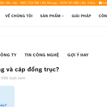
58 ( Ms. Hà) - 0901.753.788 ( Ms Nhung) - 0379.191.088 ( Ms. Hiền)
kd
VỀ CHÚNG TÔI
SẢN PHẨM
GIẢI PHÁP
CÔN
CÔNG TY
TIN CÔNG NGHỆ
GỢI Ý HAY
ng và cáp đồng trục?
596 lượt xem
nào?