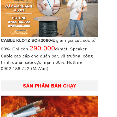
CABLE KLOTZ SCH2060-E
giảm giá cực sốc tới
290.000
60%: Chỉ còn
đ/mét. Speaker
Cable cao cấp
cho quán bar, vũ trường, công
trình dự án sale cực mạnh 60%. Hotline
0902.188.722 (Mr.Văn)
SẢN PHẨM BÁN CHẠY