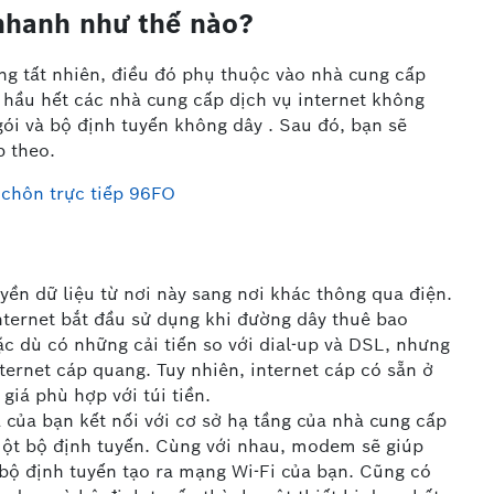
 nhanh như thế nào?
g tất nhiên, điều đó phụ thuộc vào nhà cung cấp
y, hầu hết các nhà cung cấp dịch vụ internet không
i và bộ định tuyến không dây . Sau đó, bạn sẽ
p theo.
 chôn trực tiếp 96FO
yền dữ liệu từ nơi này sang nơi khác thông qua điện.
nternet bắt đầu sử dụng khi đường dây thuê bao
Mặc dù có những cải tiến so với dial-up và DSL, nhưng
nternet cáp quang. Tuy nhiên, internet cáp có sẵn ở
iá phù hợp với túi tiền.
của bạn kết nối với cơ sở hạ tầng của nhà cung cấp
một bộ định tuyến. Cùng với nhau, modem sẽ giúp
 bộ định tuyến tạo ra mạng Wi-Fi của bạn. Cũng có