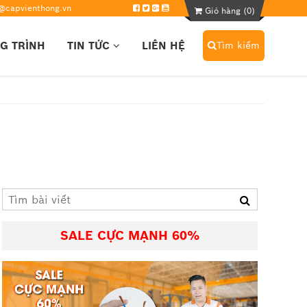
@capvienthong.vn
Giỏ hàng (
0
)
G TRÌNH
TIN TỨC
LIÊN HỆ
Tìm kiếm
SALE CỰC MẠNH 60%