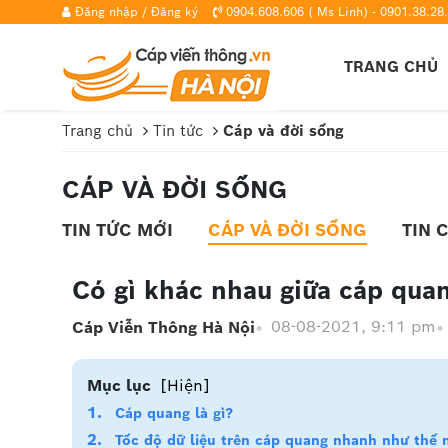
Đăng nhập
/
Đăng ký
0904.608.606 ( Ms Linh) - 0901.38.28.
TRANG CHỦ
Trang chủ
Tin tức
Cáp và đời sống
CÁP VÀ ĐỜI SỐNG
TIN TỨC MỚI
CÁP VÀ ĐỜI SỐNG
TIN 
Có gì khác nhau giữa cáp qua
08-08-2021, 9:11 pm
Cáp Viễn Thông Hà Nội
Mục lục
[Hiện]
Cáp quang là gì?
Tốc độ dữ liệu trên cáp quang nhanh như thế 