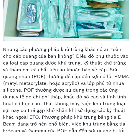
Nhưng các phương pháp khử trùng khác có an toàn
cho cáp quang của bạn không? Điều đó phụ thuộc vào
cả loại cáp quang được khử trùng, kỹ thuật khử trùng
và thậm chí cả chất liệu áo khoác bảo vệ cáp. Sợi
quang nhựa (POF) thường đề cập đến sợi có lõi PMMA
(metyl metacrylate, hoặc acrylic) và lớp phủ từ nhựa
silicone. POF thường được sử dụng trong các ứng
dụng y tế do chi phí thấp, khẩu độ số cao và tính linh
hoạt cơ học cao. Thật không may, việc khử trùng loại
sợi này có thể gặp khó khăn khi sử dụng các kỹ thuật
khác ngoài ETO. Phương pháp khử trùng bằng tia E-
Beam đang trở nên phổ biến. Việc khử trùng bằng tia
E-Beam và Gamma của POF dẫn đến sợi quang bị tối