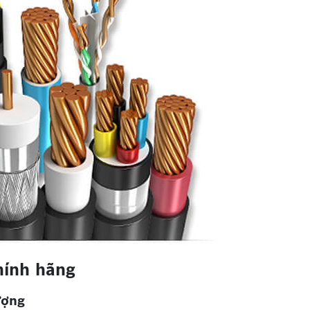
hính hãng
ượng