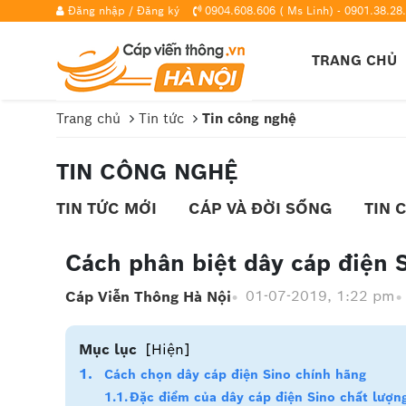
Đăng nhập
/
Đăng ký
0904.608.606 ( Ms Linh) - 0901.38.28.
TRANG CHỦ
Trang chủ
Tin tức
Tin công nghệ
TIN CÔNG NGHỆ
TIN TỨC MỚI
CÁP VÀ ĐỜI SỐNG
TIN 
Cách phân biệt dây cáp điện 
01-07-2019, 1:22 pm
Cáp Viễn Thông Hà Nội
Mục lục
[Hiện]
Cách chọn dây cáp điện Sino chính hãng
Đặc điểm của dây cáp điện Sino chất lượn