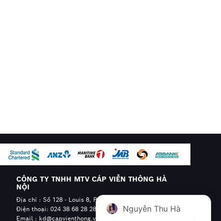
CÔNG TY TNHH MTV CÁP VIỄN THÔNG HÀ
NỘI
Địa chỉ : Số 128 - Louis 8, Phường Hoàng Mai, Hà Nội
Nguyễn Thu Hà
Điện thoại: 024 38 68 28 28 - 0904.608.606
Email : kd@capvienthong.vn