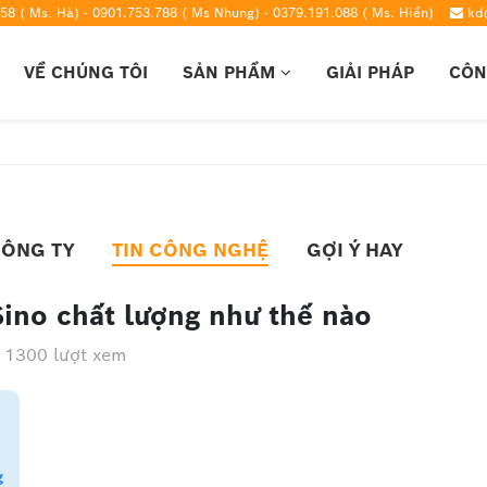
58 ( Ms. Hà) - 0901.753.788 ( Ms Nhung) - 0379.191.088 ( Ms. Hiền)
kd
VỀ CHÚNG TÔI
SẢN PHẨM
GIẢI PHÁP
CÔN
CÔNG TY
TIN CÔNG NGHỆ
GỢI Ý HAY
Sino chất lượng như thế nào
1300 lượt xem
g