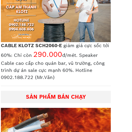
CABLE KLOTZ SCH2060-E
giảm giá cực sốc tới
290.000
60%: Chỉ còn
đ/mét. Speaker
Cable cao cấp
cho quán bar, vũ trường, công
trình dự án sale cực mạnh 60%. Hotline
0902.188.722 (Mr.Văn)
SẢN PHẨM BÁN CHẠY