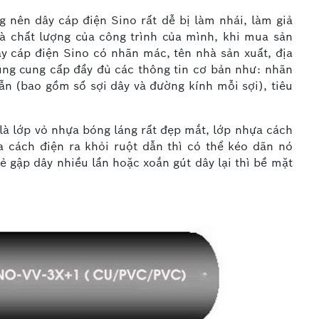
ng nên dây cáp điện Sino rất dễ bị làm nhái, làm giả
và chất lượng của công trình của mình, khi mua sản
cáp điện Sino có nhãn mác, tên nhà sản xuất, địa
cũng cung cấp đầy đủ các thông tin cơ bản như: nhãn
 dẫn (bao gồm số sợi dây và đường kính mỗi sợi), tiêu
là lớp vỏ nhựa bóng láng rất đẹp mắt, lớp nhựa cách
ựa cách điện ra khỏi ruột dẫn thì có thể kéo dãn nó
ẻ gập dây nhiều lần hoặc xoắn gút dây lại thì bề mặt