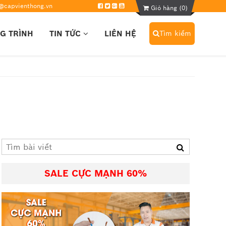
@capvienthong.vn
Giỏ hàng (
0
)
G TRÌNH
TIN TỨC
LIÊN HỆ
Tìm kiếm
SALE CỰC MẠNH 60%