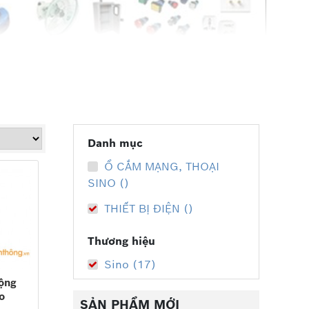
Danh mục
Ổ CẮM MẠNG, THOẠI
SINO ()
THIẾT BỊ ĐIỆN ()
Thương hiệu
Sino (17)
ộng
o
SẢN PHẨM MỚI