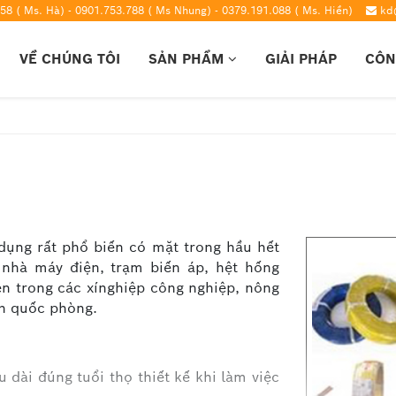
58 ( Ms. Hà) - 0901.753.788 ( Ms Nhung) - 0379.191.088 ( Ms. Hiền)
kd
VỀ CHÚNG TÔI
SẢN PHẨM
GIẢI PHÁP
CÔN
ụng rất phổ biến có mặt trong hầu hết
c nhà máy điện, trạm biến áp, hệt hống
điện trong các xínghiệp công nghiệp, nông
nh quốc phòng.
 dài đúng tuổi thọ thiết kế khi làm việc