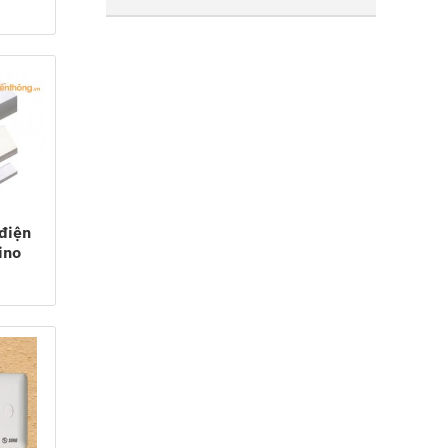
điện
ino