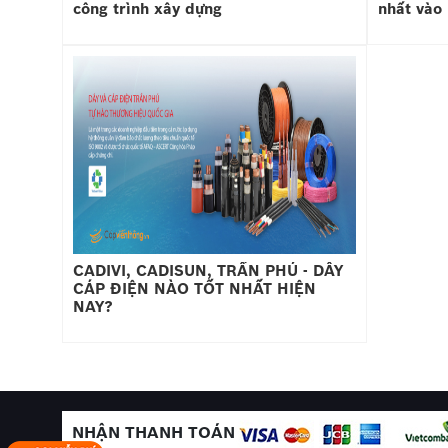
công trình xây dựng
nhất vào
CADIVI, CADISUN, TRẦN PHÚ - DÂY
CÁP ĐIỆN NÀO TỐT NHẤT HIỆN
NAY?
NHẬN THANH TOÁN