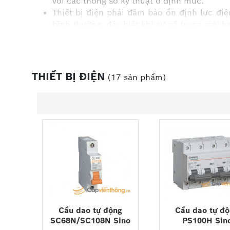
với các thông số kỹ thuật ở định mức.
Thiết bị điện phải đảm bảo ổn định lực điệ
bình thường, đặc biệt khi sự cố trong giới 
Vật liệu cách điện chịu được quá áp cho ph
Thiết bị điện phải đảm bảo làm việc tin cậy
dễ kiểm tra, sửa chữa.
Ngoài ra còn yêu cầu phải làm việc ổn địn
THIẾT BỊ ĐIỆN
(17 sản phẩm)
thiết kế đã cho phép.
Share:
Cầu dao tự động
Cầu dao tự đ
SC68N/SC108N Sino
PS100H Sin