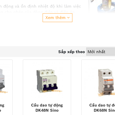
n động và ổn định nhiệt độ khi làm việc
hạn cho phép của dòng điện và điện áp.
Xem thêm
ép.
, chính xác an toàn, gọn nhẹ, dễ lắp ráp,
h ở điều kiện khí hậu môi trường mà khi
Sắp xếp theo
ộng
Cầu dao tự động
Cầu dao tự đ
o
DK48N Sino
DK68N Sin