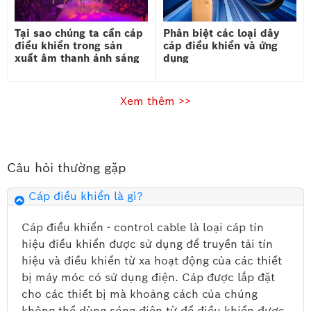
nhựa PVC(Pholyvinyl chloride)
Ở một số nơi, cáp có vỏ bọc PVC bên ngoài và bên
trong có chứa axit halogen ít hơn 15% tổng khối khi
Tại sao chúng ta cần cáp
Phân biệt các loại dây
điều khiển trong sản
cáp điều khiển và ứng
được nung nóng đến 800°C.
xuất âm thanh ánh sáng
dụng
sân khấu?
- Đối với cáp điều khiển có lưới sẽ có thêm lớp bọc
bạc bằng nhôm tráng mỏng kết hợp lớp băng thép
Xem thêm >>
hoặc lớp lưới bằng đồng được bện lại với nhau.
5. Loại cáp này được sản xuất với những đặc
tính riêng biệt sau:
Câu hỏi thường gặp
Bảo vệ chống nhiễu cho cáp với lớp băng đồng
Cáp điều khiển là gì?
hoặc lớp băng nhôm (đối với cáp chống nhiễu)
Bảo vệ về đặc tính cơ học cho cáp với lớp sợi
Cáp điều khiển - control cable là loại cáp tín
hoặc bằng thép
hiệu điều khiển được sử dụng để truyền tải tín
Bảo vệ cáp trong điều kiện lửa như chống bén
cháy, không cháy lan ra xung quanh, chậm cháy
hiệu và điều khiển từ xa hoạt động của các thiết
hoặc không có khói và tỏa ra khí độc.
bị máy móc có sử dụng điện. Cáp được lắp đặt
Bảo vệ cáp khỏi mối mọt, chuột gián và sự tấn
cho các thiết bị mà khoảng cách của chúng
công của các động vật lẫn côn trùng khác.
không thể dùng sóng điện từ để điều khiển được.