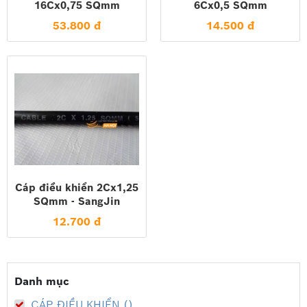
16Cx0,75 SQmm
6Cx0,5 SQmm
53.800 đ
14.500 đ
Cáp điều khiển 2Cx1,25
SQmm - SangJin
12.700 đ
Danh mục
CÁP ĐIỀU KHIỂN ()