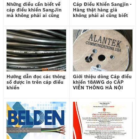
Những điều cần biết về
Cáp Điều Khiển Sangjin -
xứ),CQ (chứng nhận chất lượng)
do nhà sản xuất cung
cáp điều khiển SangJin
Hàng thật hàng giả
cấp.
mà không phải ai cũng
không phải ai cũng biết
biết
Hướng dẫn đọc các thông
Giới thiệu dòng Cáp điều
số được in trên cáp điều
khiển 18AWG do CÁP
khiển
VIỄN THÔNG HÀ NỘI
phân phối
II. CẤU TẠO KỸ THUẬT
1. Lõi dẫn:
- Vật liệu sử dụng để làm lõi dẫn của dây cáp điều
khiển thường có nhiều cặp và lõi, có thể dùng đồng